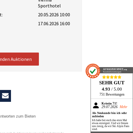
Sporthotel
t:
20.05.2026 10:00
17.06.2026 16:00
enden Auktionen
AUSGEZEICHNET
.org
Kundenbewertungen
SEHR GUT
4.93
/ 5.00
751 Bewertungen
Kristin 71!
29.07.2026
Mehr
Als Neukunde bin ich sehr
ntworten zum Bieten
zufrieden
Ich habe bei euch das erste Mal
etwas ersteigert. Und wir freuen
n
uns riesig, da wir Ski Alpin Fans
sind.