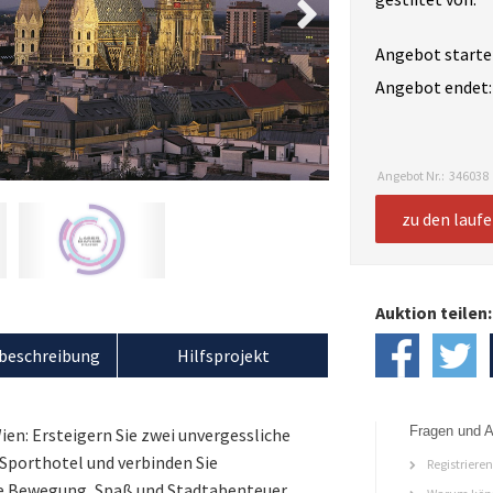
Angebot starte
Angebot endet:
Angebot Nr.:
346038
zu den lauf
Auktion teilen:
beschreibung
Hilfsprojekt
Fragen und A
ien: Ersteigern Sie zwei unvergessliche
Sporthotel und verbinden Sie
Registriere
 Bewegung, Spaß und Stadtabenteuer.