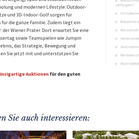
Warum könn
verlängern?
rholung und modernen Lifestyle: Outdoor-
Ich habe me
ätze und 3D-Indoor-Golf sorgen für
für die ganze Familie. Zudem liegt ein
Bekommt ma
: der Wiener Prater. Dort erwartet Sie eine
Wie schnell
asertag sowie Teamspielen wie Jumpin
Sehen ande
rlebnis, das Strategie, Bewegung und
Sind meine 
n Sie jetzt mit und unterstützen Sie
Wie biete ic
Wann bietet
inzigartige Auktionen
für den guten
n Sie auch interessieren: