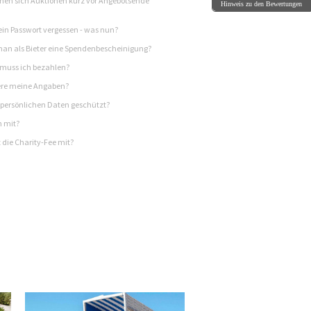
en sich Auktionen kurz vor Angebotsende
Hinweis zu den Bewertungen
in Passwort vergessen - was nun?
n als Bieter eine Spendenbescheinigung?
 muss ich bezahlen?
re meine Angaben?
persönlichen Daten geschützt?
h mit?
 die Charity-Fee mit?