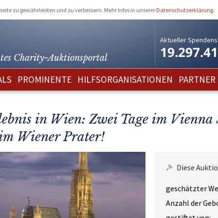
eite zu gewährleisten und zu verbessern. Mehr Infos in unserer
Datenschutzerklärung
.
Aktueller Spendens
19.297.4
tes Charity-
Auktionsportal
ALS
PROMINENTE
HILFSORGANISATIONEN
PARTNER
ebnis in Wien: Zwei Tage im Vienna 
 im Wiener Prater!
Diese Auktio
geschätzter We
Anzahl der Geb
gestiftet von: