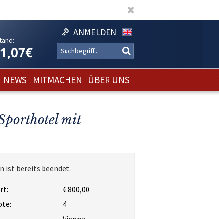
ANMELDEN
tand:
11,07€
NEWS
MITMACHEN
ÜBER UNS
Sporthotel mit
n ist bereits beendet.
rt:
€ 800,00
ote:
4
Vienna