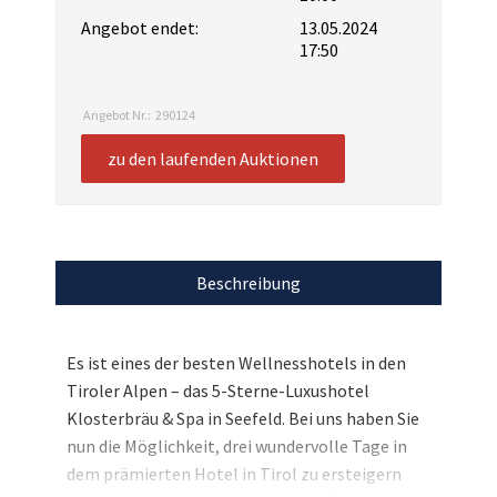
Angebot endet:
13.05.2024
17:50
Angebot Nr.:
290124
zu den laufenden Auktionen
Beschreibung
Es ist eines der besten Wellnesshotels in den
Tiroler Alpen – das 5-Sterne-Luxushotel
Klosterbräu & Spa in Seefeld. Bei uns haben Sie
nun die Möglichkeit, drei wundervolle Tage in
dem prämierten Hotel in Tirol zu ersteigern