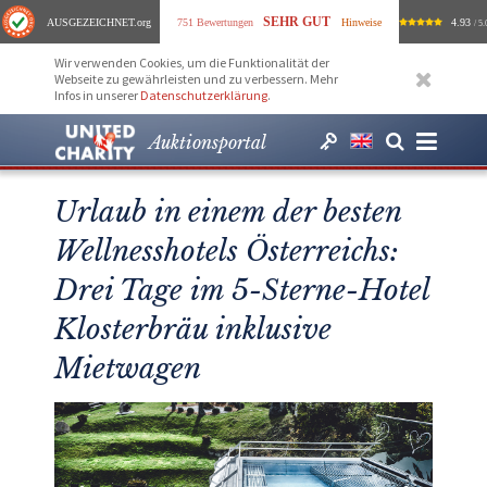
SEHR GUT
AUSGEZEICHNET
.org
751 Bewertungen
Hinweise
4.93
/ 5.
Wir verwenden Cookies, um die Funktionalität der
Webseite zu gewährleisten und zu verbessern. Mehr
Infos in unserer
Datenschutzerklärung
.
Auktionsportal
Urlaub in einem der besten
Wellnesshotels Österreichs:
Drei Tage im 5-Sterne-Hotel
Klosterbräu inklusive
Mietwagen