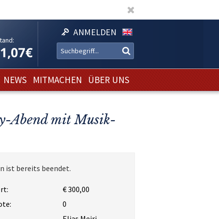
ANMELDEN
tand:
11,07€
NEWS
MITMACHEN
ÜBER UNS
ty-Abend mit Musik-
n ist bereits beendet.
rt:
€ 300,00
ote:
0
Elias Meiri,