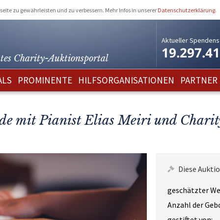
eite zu gewährleisten und zu verbessern. Mehr Infos in unserer
Datenschutzerklärung
.
Aktueller Spendens
19.297.4
tes Charity-
Auktionsportal
ALS
PROMINENTE
HILFSORGANISATIONEN
PARTNER
de mit Pianist Elias Meiri und Chari
Diese Auktio
geschätzter We
Anzahl der Geb
gestiftet von: