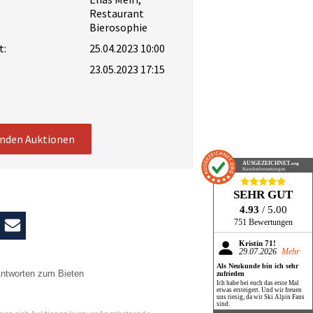
Restaurant
Bierosophie
t:
25.04.2023 10:00
23.05.2023 17:15
enden Auktionen
AUSGEZEICHNET
.org
Kundenbewertungen
SEHR GUT
4.93
/ 5.00
751 Bewertungen
Kristin 71!
29.07.2026
Mehr
Als Neukunde bin ich sehr
ntworten zum Bieten
zufrieden
Ich habe bei euch das erste Mal
etwas ersteigert. Und wir freuen
n
uns riesig, da wir Ski Alpin Fans
sind.