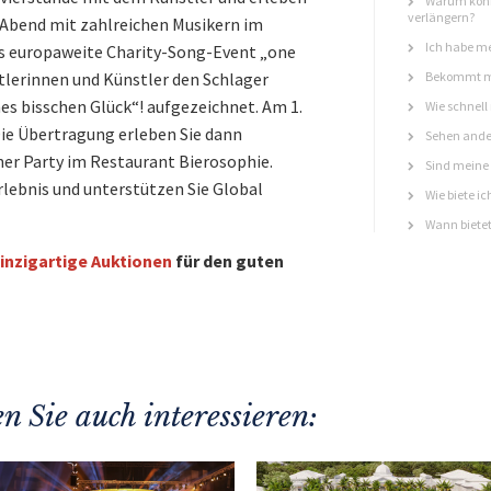
Warum könn
verlängern?
y-Abend mit zahlreichen Musikern im
Ich habe me
as europaweite Charity-Song-Event „one
tlerinnen und Künstler den Schlager
Bekommt ma
nes bisschen Glück“! aufgezeichnet. Am 1.
Wie schnell
 Die Übertragung erleben Sie dann
Sehen ande
er Party im Restaurant Bierosophie.
Sind meine 
Erlebnis und unterstützen Sie Global
Wie biete ic
Wann bietet
inzigartige Auktionen
für den guten
n Sie auch interessieren: