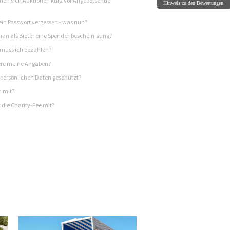
en sich Auktionen kurz vor Angebotsende
Hinweis zu den Bewertungen
in Passwort vergessen - was nun?
n als Bieter eine Spendenbescheinigung?
 muss ich bezahlen?
re meine Angaben?
persönlichen Daten geschützt?
h mit?
 die Charity-Fee mit?