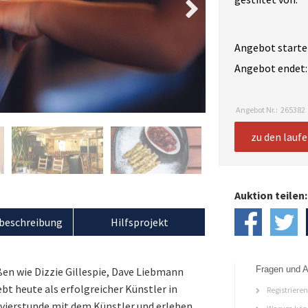
Angebot starte
Angebot endet:
Angebot Nr.:
265382
zu den lauf
Auktion teilen:
beschreibung
Hilfsprojekt
Fragen und A
ößen wie Dizzie Gillespie, Dave Liebmann
t heute als erfolgreicher Künstler in
Registriere
avierstunde mit dem Künstler und erleben