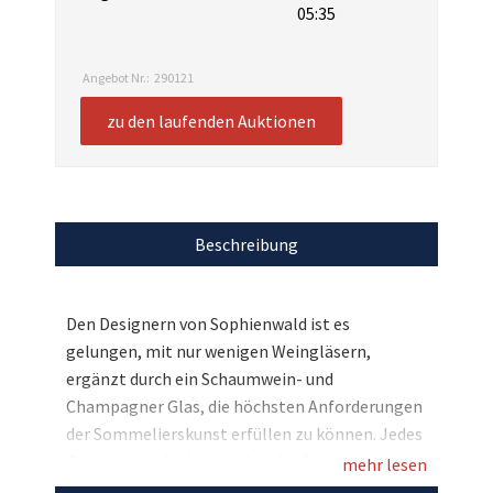
05:35
Angebot Nr.:
290121
zu den laufenden Auktionen
Beschreibung
Den Designern von Sophienwald ist es
gelungen, mit nur wenigen Weingläsern,
ergänzt durch ein Schaumwein- und
Champagner Glas, die höchsten Anforderungen
der Sommelierskunst erfüllen zu können. Jedes
Glas ist mundgeblasen, handgefertigt und
mehr lesen
somit ein Unikat. Hier bei uns haben