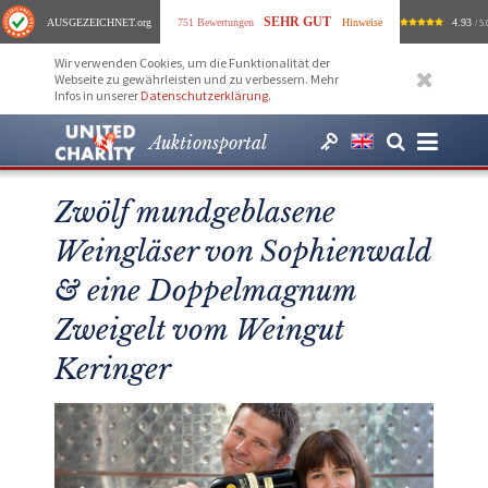
SEHR GUT
AUSGEZEICHNET
.org
751 Bewertungen
Hinweise
4.93
/ 5.
Wir verwenden Cookies, um die Funktionalität der
Webseite zu gewährleisten und zu verbessern. Mehr
Infos in unserer
Datenschutzerklärung
.
Auktionsportal
Zwölf mundgeblasene
Weingläser von Sophienwald
& eine Doppelmagnum
Zweigelt vom Weingut
Keringer