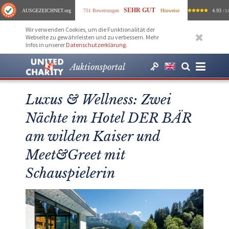
SEHR GUT
AUSGEZEICHNET
.org
751 Bewertungen
Hinweise
4.93
/ 5.
Wir verwenden Cookies, um die Funktionalität der
Webseite zu gewährleisten und zu verbessern. Mehr
Infos in unserer
Datenschutzerklärung
.
Auktionsportal
Luxus & Wellness: Zwei
Nächte im Hotel DER BÄR
am wilden Kaiser und
Meet&Greet mit
Schauspielerin