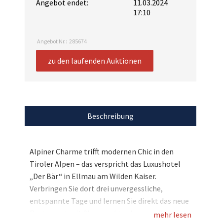
Angebot endet:
11.03.2024
17:10
Angebot Nr.:
285674
zu den laufenden Auktionen
Beschreibung
Alpiner Charme trifft modernen Chic in den
Tiroler Alpen – das verspricht das Luxushotel
„Der Bär“ in Ellmau am Wilden Kaiser.
Verbringen Sie dort drei unvergessliche,
entspannte Tage und lernen Sie direkt das neue
Restaurant mit Showcooking kennen. Die Küche
mehr lesen