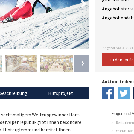
Angebot starte
Angebot endet:
Angebot Nr.:
330904
zu den lauf
Auktion teilen:
beschreibung
Hilfsprojekt
Fragen und A
und sechsmaligem Weltcupgewinner Hans
der Alpenrepublik gibt Ihnen besondere
Registriere
ch-Hinterglemm und bereitet Ihnen
Warum könn