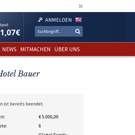
ANMELDEN
tand:
11,07€
NEWS
MITMACHEN
ÜBER UNS
Hotel Bauer
n ist bereits beendet.
rt:
€ 5.000,00
ote:
6
Global Family