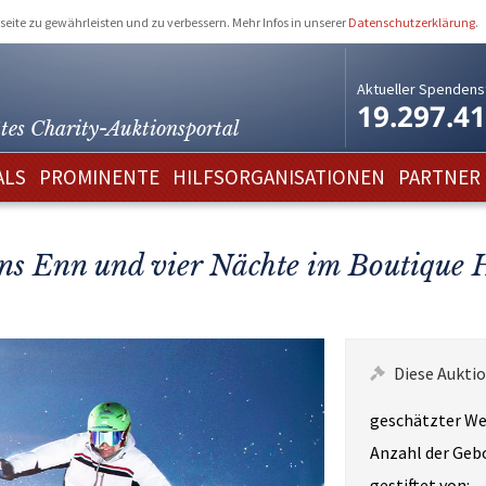
eite zu gewährleisten und zu verbessern. Mehr Infos in unserer
Datenschutzerklärung
.
Aktueller Spendens
19.297.4
tes Charity-
Auktionsportal
ALS
PROMINENTE
HILFSORGANISATIONEN
PARTNER
ans Enn und vier Nächte im Boutique 
Diese Auktio
geschätzter We
Anzahl der Geb
gestiftet von: