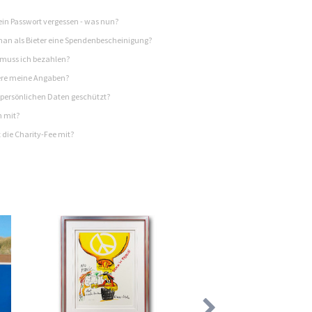
in Passwort vergessen - was nun?
n als Bieter eine Spendenbescheinigung?
 muss ich bezahlen?
re meine Angaben?
persönlichen Daten geschützt?
h mit?
 die Charity-Fee mit?