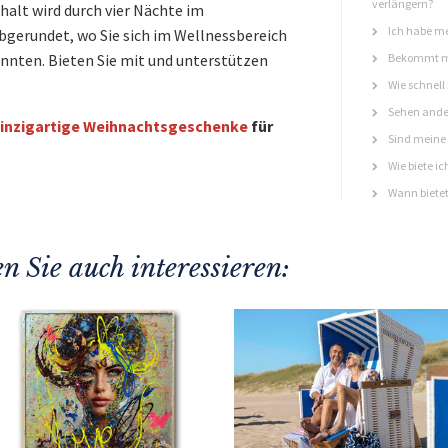
verlängern?
halt wird durch vier Nächte im
Ich habe me
gerundet, wo Sie sich im Wellnessbereich
nnten. Bieten Sie mit und unterstützen
Bekommt ma
Wie schnell
Sehen ande
inzigartige Weihnachtsgeschenke
für
Sind meine 
Wie biete ic
Wann bietet
n Sie auch interessieren: