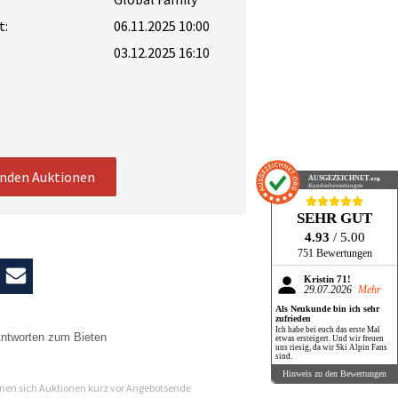
t:
06.11.2025 10:00
03.12.2025 16:10
enden Auktionen
AUSGEZEICHNET
.org
Kundenbewertungen
SEHR GUT
4.93
/ 5.00
751 Bewertungen
Kristin 71!
29.07.2026
Mehr
Als Neukunde bin ich sehr
zufrieden
Ich habe bei euch das erste Mal
ntworten zum Bieten
etwas ersteigert. Und wir freuen
uns riesig, da wir Ski Alpin Fans
sind.
n
Hinweis zu den Bewertungen
en sich Auktionen kurz vor Angebotsende