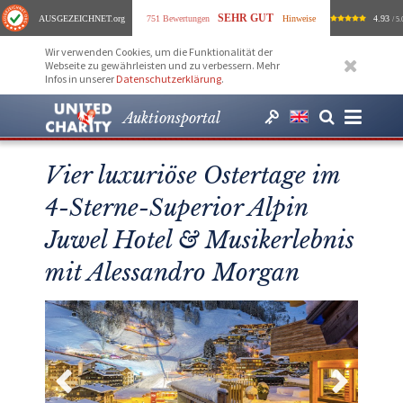
SEHR GUT
AUSGEZEICHNET
.org
751 Bewertungen
Hinweise
4.93
/ 5.
Wir verwenden Cookies, um die Funktionalität der
Webseite zu gewährleisten und zu verbessern. Mehr
Infos in unserer
Datenschutzerklärung
.
Auktionsportal
Vier luxuriöse Ostertage im
4-Sterne-Superior Alpin
Juwel Hotel & Musikerlebnis
mit Alessandro Morgan