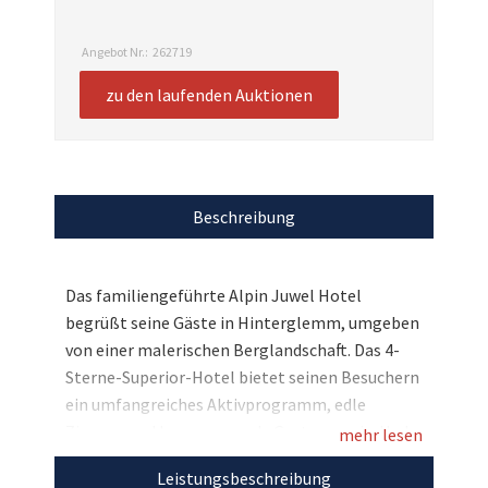
Angebot Nr.:
262719
zu den laufenden Auktionen
Beschreibung
Das familiengeführte Alpin Juwel Hotel
begrüßt seine Gäste in Hinterglemm, umgeben
von einer malerischen Berglandschaft. Das 4-
Sterne-Superior-Hotel bietet seinen Besuchern
ein umfangreiches Aktivprogramm, edle
Zimmer und herausragende Gastronomie. Und
mehr lesen
für Sie haben wir eine kleine Oster-Auszeit im
Leistungsbeschreibung
Alpin Juwel reserviert: Genießen Sie drei Nächte