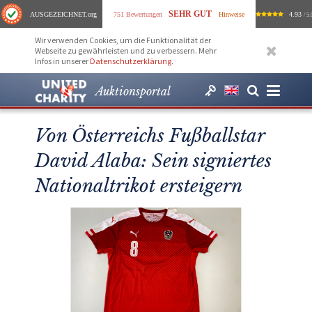
SEHR GUT
AUSGEZEICHNET
.org
751 Bewertungen
Hinweise
4.93
/ 5.
Wir verwenden Cookies, um die Funktionalität der
Webseite zu gewährleisten und zu verbessern. Mehr
Infos in unserer
Datenschutzerklärung
.
Auktionsportal
Von Österreichs Fußballstar
David Alaba: Sein signiertes
Nationaltrikot ersteigern