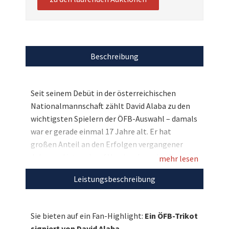
Beschreibung
Seit seinem Debüt in der österreichischen
Nationalmannschaft zählt David Alaba zu den
wichtigsten Spielern der ÖFB-Auswahl – damals
war er gerade einmal 17 Jahre alt. Er hat
großen Anteil an den Erfolgen vergangener
Jahre und ist auch auf Vereinsebene bei Real
mehr lesen
Madrid nicht mehr wegzudenken. Hier haben
Leistungsbeschreibung
Alaba-Fans nun die Chance auf ein tolles
Sammlerstück, denn wir versteigern ein ÖFB-
Trikot des Fußballstars – selbstverständlich
Sie bieten auf ein Fan-Highlight:
Ein ÖFB-Trikot
von David Alaba persönlich signiert. Bieten Sie
signiert von David Alaba.