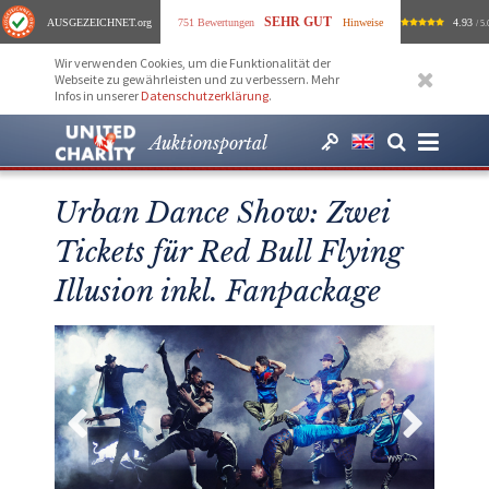
SEHR GUT
AUSGEZEICHNET
.org
751 Bewertungen
Hinweise
4.93
/ 5.
Wir verwenden Cookies, um die Funktionalität der
Webseite zu gewährleisten und zu verbessern. Mehr
Infos in unserer
Datenschutzerklärung
.
Auktionsportal
Urban Dance Show: Zwei
Tickets für Red Bull Flying
Illusion inkl. Fanpackage