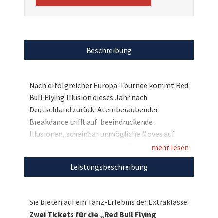
Beschreibung
Nach erfolgreicher Europa-Tournee kommt Red
Bull Flying Illusion dieses Jahr nach
Deutschland zurück. Atemberaubender
Breakdance trifft auf beeindruckende
Illusionen, scheinbar unmögliche Moves auf
fantastische Inszenierungen. Dabei werden die
mehr lesen
Grenzen tänzerischen Könnens auf magische
Leistungsbeschreibung
Weise aufgehoben. Das ist es, was Red Bull
Flying Illusion zu einem außergewöhnlichen
Spektakel und einer faszinierenden Show
Sie bieten auf ein Tanz-Erlebnis der Extraklasse:
werden lässt. Am 12. Mai zeigen die vierfachen
Zwei Tickets für die „Red Bull Flying