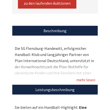
zu den laufenden Auktionen
Beschreibung
Die SG Flensburg-Handewitt, erfolgreicher
Handball-Klub und langjähriger Partner von
Plan International Deutschland, unterstützt in
der Vorweihnachtszeit die Plan-Nothilfe für
ukrainische Kinder und ihre Familien mit einer
besonderen Aktion: Die ukrainische Künstlerin
mehr lesen
Oleksanda Adonkina zeichnete Porträts aller
Leistungsbeschreibung
aktuellen Spieler der SG Flensburg-Handewitt.
Aus diesen Zeichnungen entstanden große
Kunstdrucke, die beim Heimspiel der SG gegen
Sie bieten auf ein Handball-Highlight:
Eine
FTC Budapest ausgestellt wurden und nun für