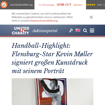
SEHR GUT
AUSGEZEICHNET
.org
751 Bewertungen
Hinweise
4.93
/ 5.
Wir verwenden Cookies, um die Funktionalität der
Webseite zu gewährleisten und zu verbessern. Mehr
Infos in unserer
Datenschutzerklärung
.
Auktionsportal
Handball-Highlight:
Flensburg-Star Kevin Møller
signiert großen Kunstdruck
mit seinem Porträt