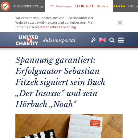
SEHR GUT
AUSGEZEICHNET
.org
751 Bewertungen
Hinweise
4.93
/ 5.
Wir verwenden Cookies, um die Funktionalität der
Webseite zu gewährleisten und zu verbessern. Mehr
Infos in unserer
Datenschutzerklärung
.
Auktionsportal
Spannung garantiert:
Erfolgsautor Sebastian
Fitzek signiert sein Buch
„Der Insasse“ und sein
Hörbuch „Noah“