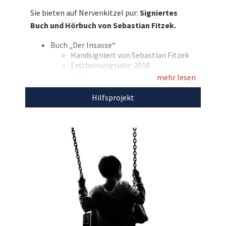
selbstverständlich handsigniert! Bieten Sie mit
Sie bieten auf Nervenkitzel pur:
Signiertes
und tun Sie Gutes!
Buch und Hörbuch von Sebastian Fitzek.
Entdecken Sie bei uns auch weitere
Buch „Der Insasse“
einzigartige Auktionen
für den guten Zweck!
Handsigniert von Sebastian Fitzek
Erscheinungsjahr: 2018
384 Seiten
mehr lesen
Hörbuch „Noah“
Handsigniert von Sebastian Fitzek
Hilfsprojekt
und Simon Jäger
Spieldauer: 7:12 Stunden
Den Erlös der Auktion „Spannung garantiert:
Erfolgsautor Sebastian Fitzek signiert sein
Buch „Der Insasse“ und sein Hörbuch „Noah““
leiten wir direkt, ohne Abzug von Kosten, an
den
One World Charity e.V.
weiter, der damit
den an SMA erkrankten Savelij Boyko
unterstützt.