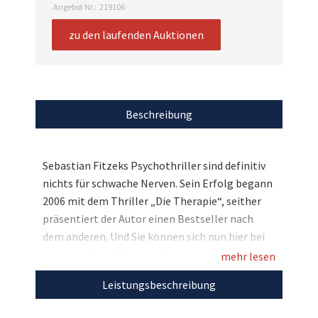
Angebot Nr.:
219106
zu den laufenden Auktionen
Beschreibung
Sebastian Fitzeks Psychothriller sind definitiv
nichts für schwache Nerven. Sein Erfolg begann
2006 mit dem Thriller „Die Therapie“, seither
präsentiert der Autor einen Bestseller nach
dem anderen. Und Sie können sich nun hier bei
uns ein tolles Paket von Sebastian Fitzek
mehr lesen
sichern: Der Erfolgsautor stiftet seinen Thriller
Leistungsbeschreibung
„Noah“ als Hörbuch gelesen von Simon Jäger
sowie sein Buch „Der Insasse“ – beides