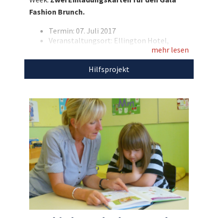
feiern Sie in unvergleichlicher Atmosphäre den
Fashion Brunch.
Ausklang der Berliner Fashion Week!
Termin: 07. Juli 2017
Entdecken Sie bei uns auch weitere
Veranstaltungsort: Ellington Hotel,
einzigartige Auktionen
für den guten Zweck!
mehr lesen
Berlin
Zeit: 10:00 – 14:00 Uhr
Hilfsprojekt
Eigene Anreise
Ohne Übernachtung
Den Erlös der Auktion „Highlight der Fashion
Week: Mit den Promis zum Gala Fashion
Brunch“ leiten wir direkt, ohne Abzug von
Kosten, an das Hilfsprojekt der
Stiftung
Fairchance Sprachförderung durch
MITsprache
weiter.