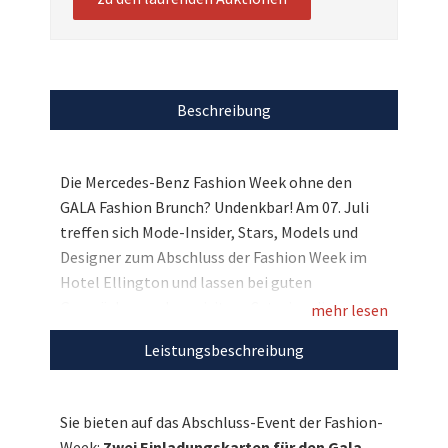
Beschreibung
Die Mercedes-Benz Fashion Week ohne den
GALA Fashion Brunch? Undenkbar! Am 07. Juli
treffen sich Mode-Insider, Stars, Models und
Designer zum Abschluss der Fashion Week im
Hotel Ellington und lassen bei guten
Gesprächen und exquisitem Catering diese
mehr lesen
standesgemäß ausklingen. Und Sie und Ihre
Leistungsbeschreibung
Begleitung können zum ausgewählten
Gästekreis von Anne Meyer-Minnemann und
Astrid Bleeker gehören, denn wir versteigern
Sie bieten auf das Abschluss-Event der Fashion-
zwei exklusive Einladungen. Bieten Sie mit und
Week:
Zwei Einladungskarten für den Gala