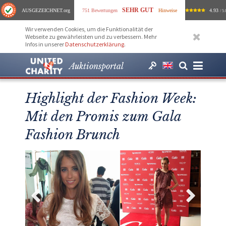
SEHR GUT
AUSGEZEICHNET
.org
751 Bewertungen
Hinweise
4.93
/ 5.
Wir verwenden Cookies, um die Funktionalität der
Webseite zu gewährleisten und zu verbessern. Mehr
Infos in unserer
Datenschutzerklärung
.
Auktionsportal
Highlight der Fashion Week:
Mit den Promis zum Gala
Fashion Brunch