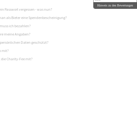
Hinweis zu den Bewertungen
in Passwort vergessen - was nun?
n als Bieter eine Spendenbescheinigung?
 muss ich bezahlen?
re meine Angaben?
persönlichen Daten geschützt?
h mit?
 die Charity-Fee mit?