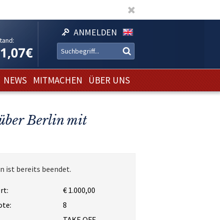
ANMELDEN
tand:
11,07€
NEWS
MITMACHEN
ÜBER UNS
ber Berlin mit
n ist bereits beendet.
rt:
€ 1.000,00
ote:
8
TAKE OFF