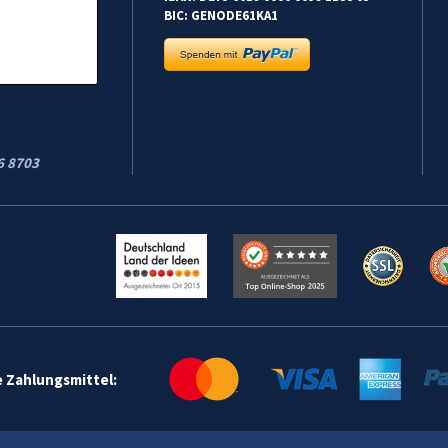
BIC: GENODE61KA1
6 8703
e Zahlungsmittel: