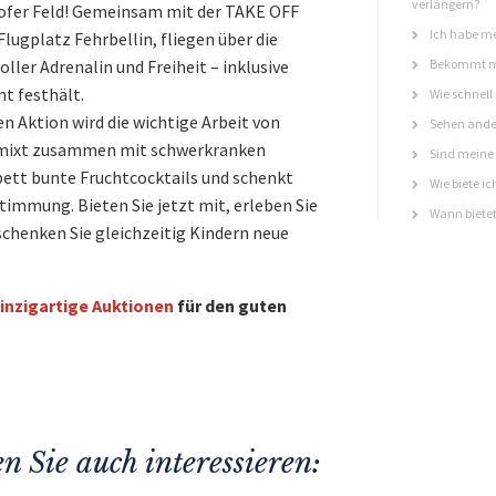
verlängern?
fer Feld! Gemeinsam mit der TAKE OFF
Ich habe me
ugplatz Fehrbellin, fliegen über die
ller Adrenalin und Freiheit – inklusive
Bekommt ma
t festhält.
Wie schnell
n Aktion wird die wichtige Arbeit von
Sehen ande
t mixt zusammen mit schwerkranken
Sind meine 
bett bunte Fruchtcocktails und schenkt
Wie biete ic
immung. Bieten Sie jetzt mit, erleben Sie
Wann bietet
schenken Sie gleichzeitig Kindern neue
inzigartige Auktionen
für den guten
n Sie auch interessieren: