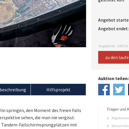
Angebot starte
Angebot endet:
Angebot Nr.:
345719
zu den lauf
Auktion teilen:
beschreibung
Hilfsprojekt
Fragen und A
lin springen, den Moment des freien Falls
erspektive sehen, die man nie vergisst:
Registriere
ven Tandem-Fallschirmsprungplätzen mit
Warum könn