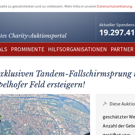
eite zu gewährleisten und zu verbessern. Mehr Infos in unserer
Datenschutzerklärung
.
Aktueller Spendens
19.297.4
tes Charity-
Auktionsportal
ALS
PROMINENTE
HILFSORGANISATIONEN
PARTNER
exklusiven Tandem-Fallschirmsprung ü
lhofer Feld ersteigern!
Diese Auktio
geschätzter We
Anzahl der Geb
gestiftet von: