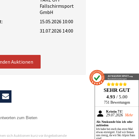
Fallschirmsport
GmbH
t:
15.05.2026 10:00
31.07.2026 14:00
enden Auktionen
AUSGEZEICHNET
.org
Kundenbewertungen
SEHR GUT
4.93
/ 5.00
751 Bewertungen
Kristin 71!
29.07.2026
Mehr
ntworten zum Bieten
Als Neukunde bin ich sehr
zufrieden
n
Ich habe bei euch das erste Mal
etwas ersteigert. Und wir freuen
en sich Auktionen kurz vor Angebotsende
uns riesig, da wir Ski Alpin Fans
sind.