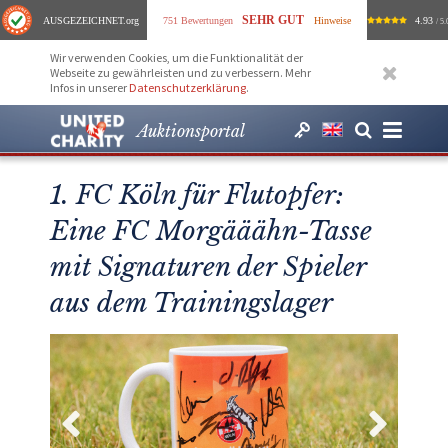
SEHR GUT
AUSGEZEICHNET
.org
751 Bewertungen
Hinweise
4.93
/ 5.
Wir verwenden Cookies, um die Funktionalität der
Webseite zu gewährleisten und zu verbessern. Mehr
Infos in unserer
Datenschutzerklärung
.
Auktionsportal
1. FC Köln für Flutopfer:
Eine FC Morgääähn-Tasse
mit Signaturen der Spieler
aus dem Trainingslager