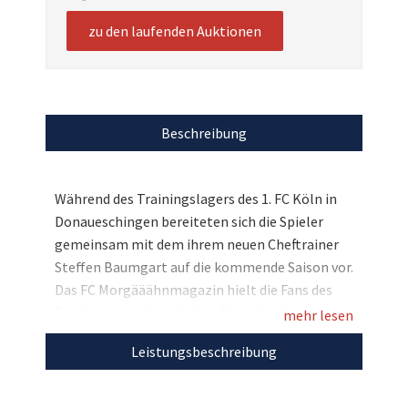
zu den laufenden Auktionen
Beschreibung
Während des Trainingslagers des 1. FC Köln in
Donaueschingen bereiteten sich die Spieler
gemeinsam mit dem ihrem neuen Cheftrainer
Steffen Baumgart auf die kommende Saison vor.
Das FC Morgääähnmagazin hielt die Fans des
Erstligisten mit täglichen News bei Laune.
mehr lesen
Jetzt haben Sie die Chance, eine Morgääähn-
Leistungsbeschreibung
Tasse mit den Original Unterschriften der
Spieler zu ersteigern! Mit Ihrem Gebot
unterstützen Sie die Hochwasserhilfe der