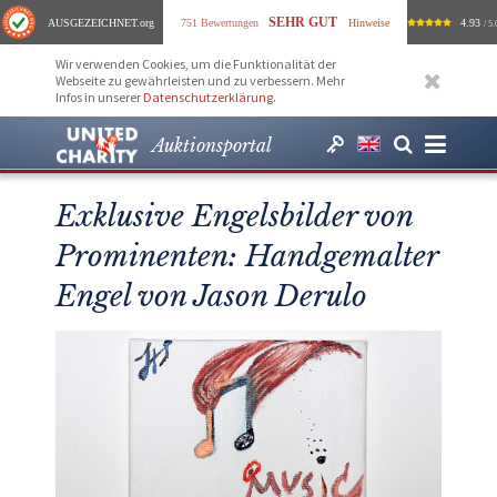
SEHR GUT
AUSGEZEICHNET
.org
751 Bewertungen
Hinweise
4.93
/ 5.
Wir verwenden Cookies, um die Funktionalität der
Webseite zu gewährleisten und zu verbessern. Mehr
Infos in unserer
Datenschutzerklärung
.
Auktionsportal
Exklusive Engelsbilder von
Prominenten: Handgemalter
Engel von Jason Derulo