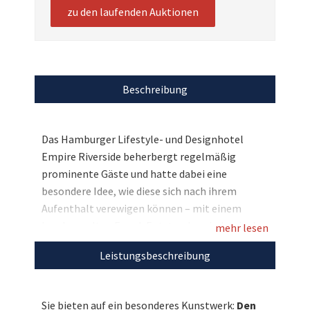
zu den laufenden Auktionen
Beschreibung
Das Hamburger Lifestyle- und Designhotel
Empire Riverside beherbergt regelmäßig
prominente Gäste und hatte dabei eine
besondere Idee, wie diese sich nach ihrem
Aufenthalt verewigen können – mit einem
handgemalten Engel. Entstanden sind so in den
mehr lesen
vergangenen Jahren rund 140 einzigartige,
Leistungsbeschreibung
ideenreiche und farbenfrohe Kunstwerke, die
nun zugunsten von BILD hilft e. V. „Ein Herz für
Kinder“ versteigert werden. Und so haben Sie
Sie bieten auf ein besonderes Kunstwerk:
Den