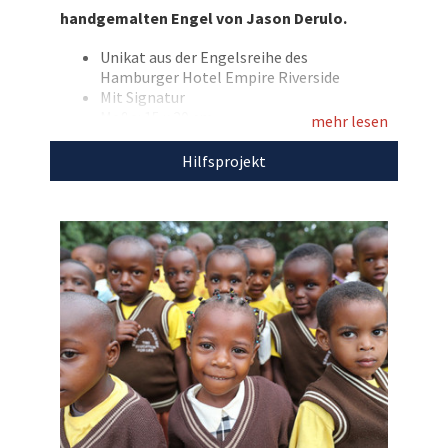
hier nun die Chance sich den handgemalten
handgemalten Engel von Jason Derulo.
Engel von Sänger Jason Derulo zu sichern.
Bieten Sie mit und lassen Sie sich diese Chance
Unikat aus der Engelsreihe des
Hamburger Hotel Empire Riverside
nicht entgehen!
Mit Signatur
Maße: 15 x 20 cm
Entdecken Sie bei uns auch weitere
mehr lesen
Mit Baumwolle bespannter Holz-
einzigartige Auktionen
für den guten Zweck!
Keilrahmen
Hilfsprojekt
Den Erlös der Auktion „Exklusive Engelsbilder
von Prominenten: Handgemalter Engel von
Jason Derulo“ leiten wir direkt, ohne Abzug von
Kosten, an BILD hilft e.V. „
Ein Herz für Kinder
“
weiter.