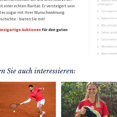
Warum könn
verlängern?
 einer echten Rarität: Er versteigert sein
Ich habe me
rd es sogar mit Ihrer Wunschwidmung
schichte - bieten Sie mit!
Bekommt ma
Wie schnell
inzigartige Auktionen
für den guten
Sehen ande
Sind meine 
Wie biete ic
Wann bietet
n Sie auch interessieren: