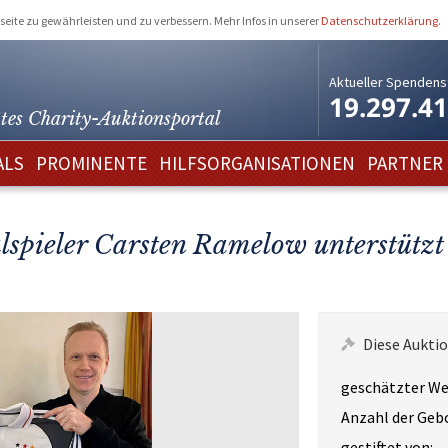
eite zu gewährleisten und zu verbessern. Mehr Infos in unserer
Datenschutzerklärung
.
Aktueller Spendens
19.297.4
tes Charity-
Auktionsportal
ALS
PROMINENTE
HILFSORGANISATIONEN
PARTNER
lspieler Carsten Ramelow unterstützt
Diese Auktio
geschätzter We
Anzahl der Geb
gestiftet von: