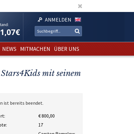
ANMELDEN
tand:
11,07€
NEWS
MITMACHEN
ÜBER UNS
 Stars4Kids mit seinem
n ist bereits beendet.
rt:
€ 800,00
ote:
17
Carsten Ramelow