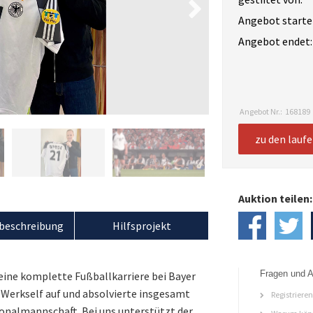
Angebot starte
Angebot endet:
Angebot Nr.:
168189
zu den lauf
Auktion teilen:
beschreibung
Hilfsprojekt
Fragen und A
ine komplette Fußballkarriere bei Bayer
ie Werkself auf und absolvierte insgesamt
Registriere
ionalmannschaft. Bei uns unterstützt der