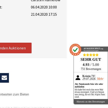
t:
06.04.2020 10:00
21.04.2020 17:15
enden Auktionen
AUSGEZEICHNET
.org
Kundenbewertungen
SEHR GUT
4.93
/ 5.00
751 Bewertungen
Kristin 71!
29.07.2026
Mehr
Als Neukunde bin ich sehr
zufrieden
Ich habe bei euch das erste Mal
etwas ersteigert. Und wir freuen
ntworten zum Bieten
uns riesig, da wir Ski Alpin Fans
sind.
n
Hinweis zu den Bewertungen