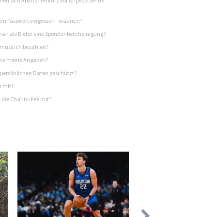
en sich Auktionen kurz vor Angebotsende
in Passwort vergessen - was nun?
n als Bieter eine Spendenbescheinigung?
 muss ich bezahlen?
re meine Angaben?
persönlichen Daten geschützt?
h mit?
 die Charity-Fee mit?