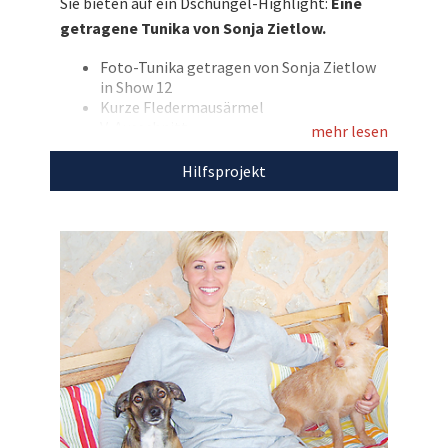
Sie bieten auf ein Dschungel-Highlight:
Eine
Herzensprojekt „Beschützerinstinkte e.V.“!
getragene Tunika von Sonja Zietlow.
Entdecken Sie bei uns auch
Foto-Tunika getragen von Sonja Zietlow
weitere
einzigartige Auktionen
für den guten
in Show 12
Zweck!
Kurze Fledermausärmel
V-Ausschnitt
mehr lesen
Größe: M
Marke: Unbreak.it
Hilfsprojekt
Hinweis:Der Artikel kann ggfs. erst bis zu
zwei Monate nach dem Staffelfinale
verschickt werden.
Mit dem Erlös dieser Auktion unterstützen wir
Beschützerinstinkte e.V.