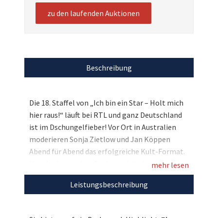
zu den laufenden Auktionen
Beschreibung
Die 18. Staffel von „Ich bin ein Star – Holt mich
hier raus!“ läuft bei RTL und ganz Deutschland
ist im Dschungelfieber! Vor Ort in Australien
moderieren Sonja Zietlow und Jan Köppen
Abend für Abend das erfolgreiche Kult-Format.
Und direkt aus dem Dschungel dürfen wir nun
mehr lesen
etwas ganz Besonderes versteigern: Sonja
Leistungsbeschreibung
Zietlow versteigert ihre außergewöhnliche
Foto-Tunika, die sie in Show 12 getragen hat!
Bieten Sie mit und unterstützen Sie Sonjas