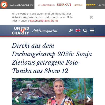
SEHR GUT
AUSGEZEICHNET
.org
751 Bewertungen
Hinweise
4.93
/ 5.
Wir verwenden Cookies, um die Funktionalität der
Webseite zu gewährleisten und zu verbessern. Mehr
Infos in unserer
Datenschutzerklärung
.
Auktionsportal
Direkt aus dem
Dschungelcamp 2025: Sonja
Zietlows getragene Foto-
Tunika aus Show 12