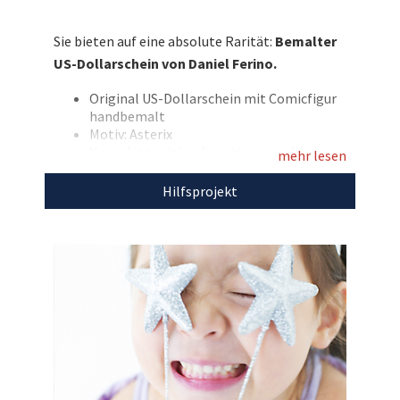
goldenen Bilderrahmen – schnell mitbieten und
dabei helfen, kranken Kindern ihre
Sie bieten auf eine absolute Rarität:
Bemalter
Herzenswünsche zu erfüllen!
US-Dollarschein von Daniel Ferino.
Entdecken Sie bei uns auch
Original US-Dollarschein mit Comicfigur
weitere
einzigartige Auktionen
für den guten
handbemalt
Zweck!
Motiv: Asterix
Komplett mit hochwertigem, goldenem
mehr lesen
Holzbilderrahmen
Gesamtmaß 23x18cm
Hilfsprojekt
Den Erlös der Auktion „Graffiti-Künstler Daniel
Ferino versteigert einzigartigen US-
Dollarschein mit Asterix-Motiv!“ leiten wir
direkt, ohne Abzug von Kosten, an
Make-A-
Wish Deutschland
weiter.