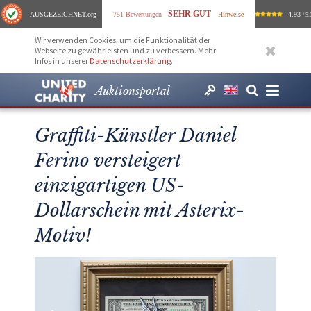
SEHR GUT
AUSGEZEICHNET
.org
751 Bewertungen
Hinweise
4.93
/ 5.
Wir verwenden Cookies, um die Funktionalität der
Webseite zu gewährleisten und zu verbessern. Mehr
Infos in unserer
Datenschutzerklärung
.
Auktionsportal
Graffiti-Künstler Daniel
Ferino versteigert
einzigartigen US-
Dollarschein mit Asterix-
Motiv!