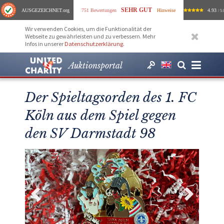
SEHR GUT
AUSGEZEICHNET
.org
751 Bewertungen
Hinweise
4.93
/ 5.
Wir verwenden Cookies, um die Funktionalität der
Webseite zu gewährleisten und zu verbessern. Mehr
Infos in unserer
Datenschutzerklärung
.
Auktionsportal
Der Spieltagsorden des 1. FC
Köln aus dem Spiel gegen
den SV Darmstadt 98