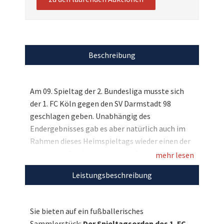
Beschreibung
Am 09. Spieltag der 2. Bundesliga musste sich
der 1. FC Köln gegen den SV Darmstadt 98
geschlagen geben. Unabhängig des
Endergebnisses gab es aber natürlich auch im
Rahmen dieses Heimspieltags wieder einen der
begehrten Spieltagsorden als Geschenk an die
mehr lesen
Vertreter des Gastvereins - und Sie können sich
Leistungsbeschreibung
hier eines dieser seltenen und normalerweise
nicht käuflichen Andenken an die Partie sichern,
denn wir versteigern einen Spieltagsorden
Sie bieten auf ein fußballerisches
zugunsten der Stiftung 1. FC Köln. Bieten Sie
Sammlerstück:
Der Spieltagsorden des 1. FC