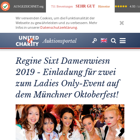
SEHR GUT
AUSGEZEICHNET
.org
751 Bewertungen
Hinweise
4.93
/ 5.
Wir verwenden Cookies, um die Funktionalität der
Webseite zu gewährleisten und zu verbessern. Mehr
Infos in unserer
Datenschutzerklärung
.
Auktionsportal
Regine Sixt Damenwiesn
2019 - Einladung für zwei
zum Ladies Only-Event auf
dem Münchner Oktoberfest!