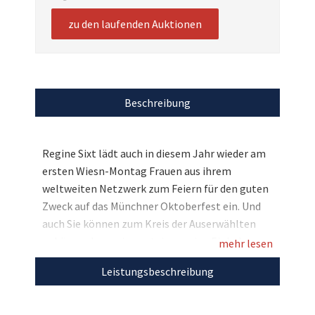
zu den laufenden Auktionen
Beschreibung
Regine Sixt lädt auch in diesem Jahr wieder am
ersten Wiesn-Montag Frauen aus ihrem
weltweiten Netzwerk zum Feiern für den guten
Zweck auf das Münchner Oktoberfest ein. Und
auch Sie können zum Kreis der Auserwählten
gehören, denn wir versteigern eine Einladung
mehr lesen
für zwei Personen. Genießen Sie die äußerst
Leistungsbeschreibung
beliebte Veranstaltung gemeinsam mit Ihrer
Freundin und feiern Sie zünftig im Schützen-
Festzelt – und das auch noch für den guten