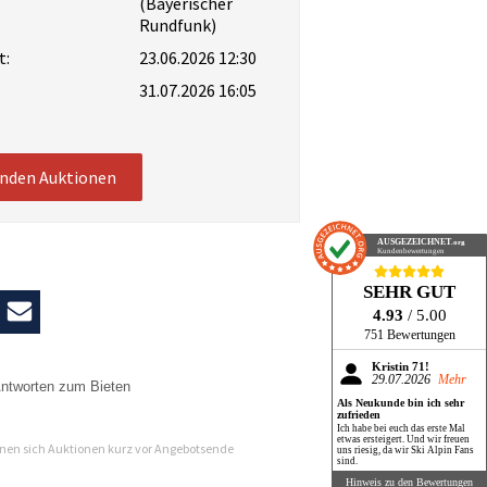
(Bayerischer
Rundfunk)
t:
23.06.2026 12:30
31.07.2026 16:05
enden Auktionen
AUSGEZEICHNET
.org
Kundenbewertungen
SEHR GUT
4.93
/ 5.00
751 Bewertungen
Kristin 71!
29.07.2026
Mehr
ntworten zum Bieten
Als Neukunde bin ich sehr
zufrieden
n
Ich habe bei euch das erste Mal
etwas ersteigert. Und wir freuen
en sich Auktionen kurz vor Angebotsende
uns riesig, da wir Ski Alpin Fans
sind.
Hinweis zu den Bewertungen