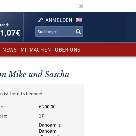
ANMELDEN
tand:
11,07€
NEWS
MITMACHEN
ÜBER UNS
on Mike und Sascha
n ist bereits beendet.
rt:
€ 200,00
ote:
17
Dahoam is
Dahoam