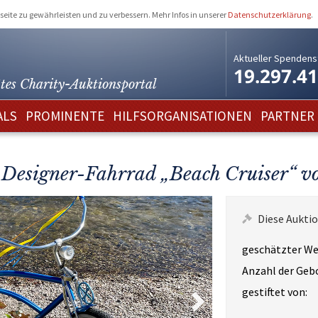
eite zu gewährleisten und zu verbessern. Mehr Infos in unserer
Datenschutzerklärung
.
Aktueller Spendens
19.297.4
tes Charity-
Auktionsportal
ALS
PROMINENTE
HILFSORGANISATIONEN
PARTNER
Designer-Fahrrad „Beach Cruiser“ v
Diese Auktio
geschätzter We
Anzahl der Geb
gestiftet von: