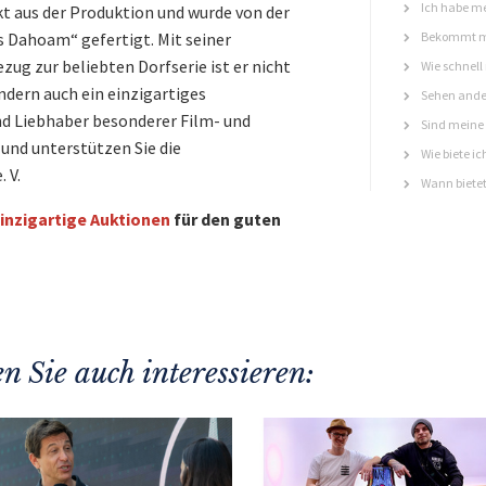
Ich habe me
kt aus der Produktion und wurde von der
 Dahoam“ gefertigt. Mit seiner
Bekommt ma
zug zur beliebten Dorfserie ist er nicht
Wie schnell
ndern auch ein einzigartiges
Sehen ande
nd Liebhaber besonderer Film- und
Sind meine 
 und unterstützen Sie die
Wie biete ic
 V.
Wann bietet
inzigartige Auktionen
für den guten
n Sie auch interessieren: