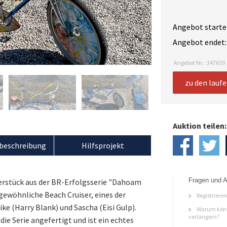
Angebot starte
Angebot endet:
Angebot Nr.:
347659
zu den lauf
Auktion teilen:
beschreibung
Hilfsprojekt
Fragen und A
erstück aus der BR-Erfolgsserie "Dahoam
gewöhnliche Beach Cruiser, eines der
Registriere
ke (Harry Blank) und Sascha (Eisi Gulp).
Warum könn
verlängern?
die Serie angefertigt und ist ein echtes