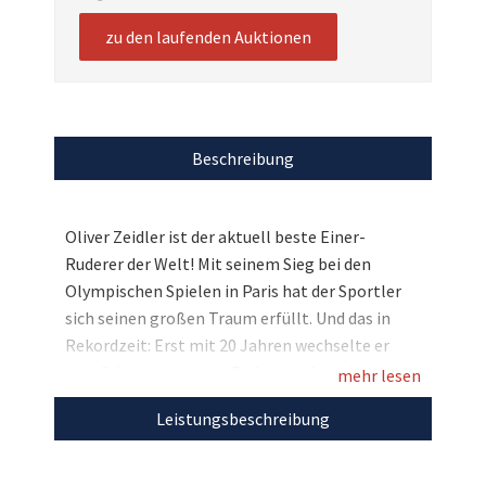
zu den laufenden Auktionen
Beschreibung
Oliver Zeidler ist der aktuell beste Einer-
Ruderer der Welt! Mit seinem Sieg bei den
Olympischen Spielen in Paris hat der Sportler
sich seinen großen Traum erfüllt. Und das in
Rekordzeit: Erst mit 20 Jahren wechselte er
vom Schwimmen zum Rudern und gewinnt seit
mehr lesen
Jahren Goldmedaille um Goldmedaille. Für den
Leistungsbeschreibung
guten Zweck hat der dreimalige Weltmeister
nun sein Buch „Olli Zeidler – Auf der
Siegeswelle“ persönlich signiert, das in vielen