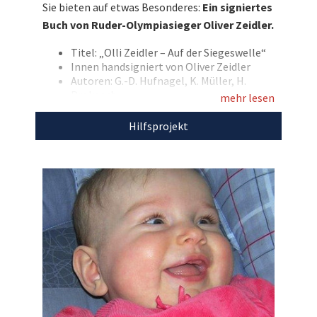
Sie bieten auf etwas Besonderes:
Ein signiertes
Bildern seinen Weg zu Olympia 2024 begleitet.
Buch von Ruder-Olympiasieger Oliver Zeidler.
Bieten Sie mit und unterstützen Sie die
Beratungsstelle donum vitae Minden!
Titel: „Olli Zeidler – Auf der Siegeswelle“
Innen handsigniert von Oliver Zeidler
Entdecken Sie bei uns auch
Autoren: G.-D. Hufnagel, K. Müller, H.
Prokosch
weitere
einzigartige Auktionen
für den guten
mehr lesen
Zweck!
Mit dem Erlös dieser Auktion unterstützen wir
Hilfsprojekt
die
Beratungsstelle donum vitae Minden.