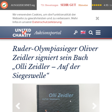
SEHR GUT
AUSGEZEICHNET
.org
751 Bewertungen
Hinweise
4.93
/ 5.
Wir verwenden Cookies, um die Funktionalität der
Webseite zu gewährleisten und zu verbessern. Mehr
Infos in unserer
Datenschutzerklärung
.
Auktionsportal
Ruder-Olympiasieger Oliver
Zeidler signiert sein Buch
„Olli Zeidler – Auf der
Siegeswelle“