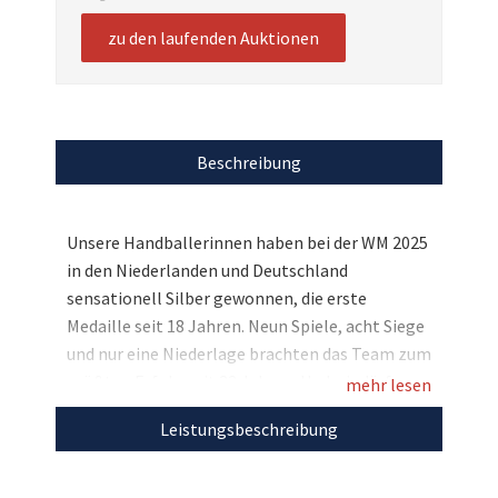
zu den laufenden Auktionen
Beschreibung
Unsere Handballerinnen haben bei der WM 2025
in den Niederlanden und Deutschland
sensationell Silber gewonnen, die erste
Medaille seit 18 Jahren. Neun Spiele, acht Siege
und nur eine Niederlage brachten das Team zum
größten Erfolg seit 32 Jahren. Und wir dürfen
mehr lesen
einmalige Andenken versteigern: Die
Leistungsbeschreibung
Spielerinnen trennen sich von ihren getragenen
Turnier-Trikots. Bieten Sie hier auf das von Viola
Leuchter aus dem Halbfinale gegen Frankreich