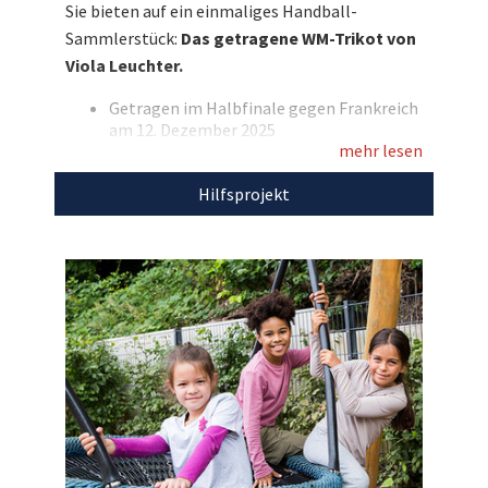
Sie bieten auf ein einmaliges Handball-
am 12. Dezember 2025 und unterstützen Sie
Sammlerstück:
Das getragene WM-Trikot von
damit SOS-Kinderdorf e.V.!
Viola Leuchter.
Entdecken Sie bei uns auch weitere
Getragen im Halbfinale gegen Frankreich
einzigartige Auktionen
für den guten Zweck!
am 12. Dezember 2025
mehr lesen
Personalisiert mit dem Nachnamen
„Leuchter“ und der Rückennummer 77
Hilfsprojekt
Marke: Puma
Farbe: weiß
Gr. XL
Mit Trikotwerbung
Aus Hygienegründen gewaschen
Mit DHB-Echtheitszertifikat
Mit dem Erlös dieser Auktion unterstützen wir
SOS-Kinderdorf e.V.