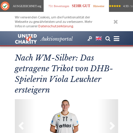
SEHR GUT
AUSGEZEICHNET
.org
751 Bewertungen
Hinweise
4.93
/ 5.
Wir verwenden Cookies, um die Funktionalität der
Webseite zu gewährleisten und zu verbessern. Mehr
Infos in unserer
Datenschutzerklärung
.
Auktionsportal
Nach WM-Silber: Das
getragene Trikot von DHB-
Spielerin Viola Leuchter
ersteigern