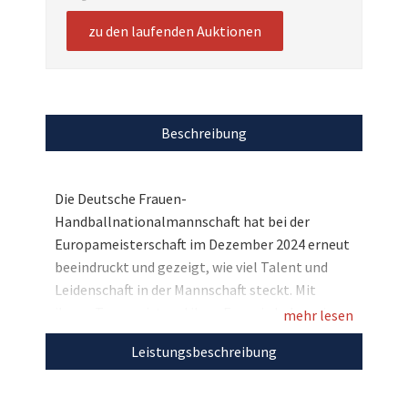
zu den laufenden Auktionen
Beschreibung
Die Deutsche Frauen-
Handballnationalmannschaft hat bei der
Europameisterschaft im Dezember 2024 erneut
beeindruckt und gezeigt, wie viel Talent und
Leidenschaft in der Mannschaft steckt. Mit
ihrem Teamgeist und ihrer Energie haben sie
mehr lesen
die Herzen der Fans erobert und jedes Spiel zu
Leistungsbeschreibung
einem aufregenden Erlebnis gemacht. Jetzt
haben Sie die Möglichkeit, sich ein einzigartiges
Stück Handballgeschichte zu sichern: Ein