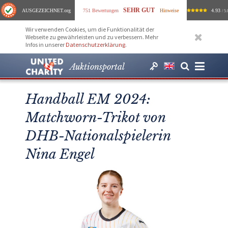
SEHR GUT
AUSGEZEICHNET
.org
751 Bewertungen
Hinweise
4.93
/ 5.
Wir verwenden Cookies, um die Funktionalität der
Webseite zu gewährleisten und zu verbessern. Mehr
Infos in unserer
Datenschutzerklärung
.
Auktionsportal
Handball EM 2024:
Matchworn-Trikot von
DHB-Nationalspielerin
Nina Engel