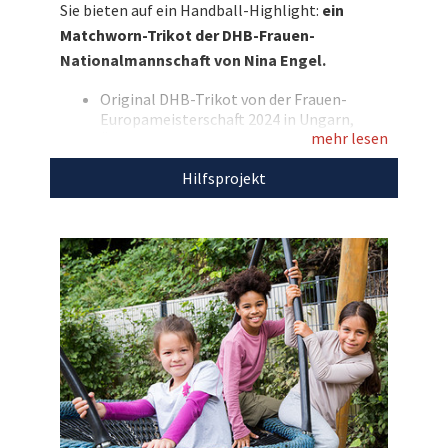
Sie bieten auf ein Handball-Highlight:
ein
Matchworn-Trikot von Nina Engel, inklusive
Matchworn-Trikot der DHB-Frauen-
DHB-Echtheitszertifikat! Bieten Sie mit und
Nationalmannschaft von Nina Engel.
unterstützen Sie damit SOS-Kinderdorf.
Original DHB-Trikot von der Frauen-
Entdecken Sie bei uns auch
Europameisterschaft 2024 in Ungarn,
weitere
einzigartige Auktionen
für den guten
mehr lesen
Österreich & Schweiz
Getragen im Spiel gegen die Niederlande
Zweck!
Hilfsprojekt
am 01.12.2024
Personalisiert mit „Engel“ und der
Rückennummer „8“
Marke: Puma - Farbe: weiß
Größe: L
Mit Trikotwerbung
Aus Hygienegründen gewaschen
Mit DHB-Echtheitszertiﬁkat
Mit dem Erlös dieser Auktion unterstützen
wir
SOS-Kinderdorf.