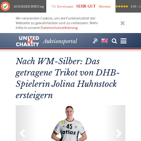
SEHR GUT
AUSGEZEICHNET
.org
751 Bewertungen
Hinweise
4.93
/ 5.
Wir verwenden Cookies, um die Funktionalität der
Webseite zu gewährleisten und zu verbessern. Mehr
Infos in unserer
Datenschutzerklärung
.
Auktionsportal
Nach WM-Silber: Das
getragene Trikot von DHB-
Spielerin Jolina Huhnstock
ersteigern