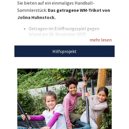
Sie bieten auf ein einmaliges Handball-
gegen Island am 26. November 2025 und
Sammlerstück:
Das getragene WM-Trikot von
unterstützen Sie damit SOS-Kinderdorf e.V.!
Jolina Huhnstock.
Entdecken Sie bei uns auch weitere
Getragen im Eröffnungsspiel gegen
einzigartige Auktionen
für den guten Zweck!
Island am 26. November 2025
mehr lesen
Personalisiert mit dem Nachnamen
„Huhnstock“ und der Rückennummer 45
Hilfsprojekt
Marke: Puma
Farbe: weiß
Gr. XL
Mit Trikotwerbung
Aus Hygienegründen gewaschen
Mit DHB-Echtheitszertifikat
Mit dem Erlös dieser Auktion unterstützen wir
SOS-Kinderdorf e.V.