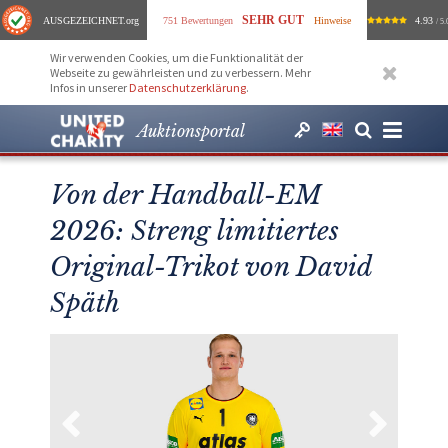
SEHR GUT
AUSGEZEICHNET
.org
751 Bewertungen
Hinweise
4.93
/ 5.
Wir verwenden Cookies, um die Funktionalität der
Webseite zu gewährleisten und zu verbessern. Mehr
Infos in unserer
Datenschutzerklärung
.
Auktionsportal
Von der Handball-EM
2026: Streng limitiertes
Original-Trikot von David
Späth