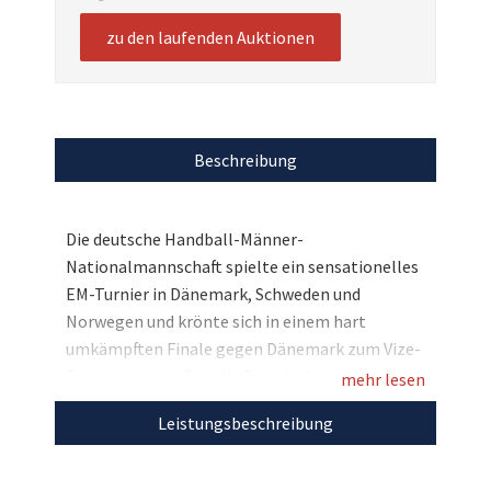
zu den laufenden Auktionen
Beschreibung
Die deutsche Handball-Männer-
Nationalmannschaft spielte ein sensationelles
EM-Turnier in Dänemark, Schweden und
Norwegen und krönte sich in einem hart
umkämpften Finale gegen Dänemark zum Vize-
Europameister. Für alle Fans dürfen wir etwas
mehr lesen
ganz Besonderes versteigern: Wir haben für Sie
Leistungsbeschreibung
den streng limitierten dritten
Auswärtstrikotsatz, der an die Nationalspieler
ausgegeben, aber nicht getragen wurde.