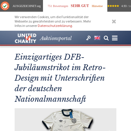
SEHR GUT
AUSGEZEICHNET
.org
751 Bewertungen
Hinweise
4.93
/ 5.
Wir verwenden Cookies, um die Funktionalität der
Webseite zu gewährleisten und zu verbessern. Mehr
Infos in unserer
Datenschutzerklärung
.
Auktionsportal
Einzigartiges DFB-
Jubiläumstrikot im Retro-
Design mit Unterschriften
der deutschen
Nationalmannschaft