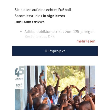
auf dem Trikot persönlich verewigt! Nutzen Sie
Sie bieten auf eine echtes Fußball-
also Ihre Chance auf dieses besondere
Sammlerstück:
Ein signiertes
Sammlerstück und unterstützen Sie
Jubiläumstrikot.
gleichzeitig die „ora Kinderhilfe“. Jetzt
mitbieten und etwas Gutes tun
Adidas-Jubiläumstrikot zum 125-jährigen
Bestehen des DFB
Entdecken Sie bei uns auch
mehr lesen
Retro-Design angelehnt an das Trikot von
1974
weitere
einzigartige Auktionen
für den guten
Hilfsprojekt
Mit mehreren originalen
Zweck!
Spielersignaturen, unter anderem von
Joshua Kimmich, Leroy Sané und Nico
Schlotterbeck
Hochwertige Verarbeitung
Größe: L
Passform: Slim Fit
Farbe: weiß
Marke: Adidas
Mit dem Erlös dieser Auktion unterstützen wir
den
ora Kinderhilfe international e.V.