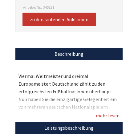
Angebot Nr.:
345121
zu den laufenden Auktionen
Beschreibung
Viermal Weltmeister und dreimal
Europameister: Deutschland zählt zu den
erfolgreichsten Fußballnationen überhaupt.
Nun haben Sie die einzigartige Gelegenheit ein
von mehreren deutschen Nationalspielern
handsigniertes Jubiläumstrikot zum 125-
mehr lesen
jährigen Bestehen des DFB zu ersteigern. Unter
Leistungsbeschreibung
anderem haben sich Fußballgrößen wie Joshua
Kimmich, Leroy Sané und Nico Schlotterbeck