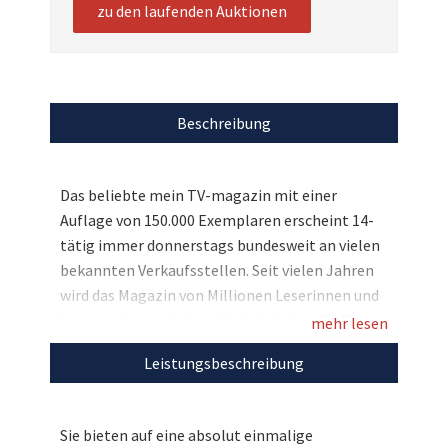
zu den laufenden Auktionen
Beschreibung
Das beliebte mein TV-magazin mit einer
Auflage von 150.000 Exemplaren erscheint 14-
tätig immer donnerstags bundesweit an vielen
bekannten Verkaufsstellen. Seit vielen Jahren
wird das Magazin von Millionen Leserinnen und
Lesern sehr geschätzt. Und wir haben für Sie
mehr lesen
zugunsten von Handicap International eine
Leistungsbeschreibung
absolut einmalige Chance, die es so bei uns auch
noch nie gab: Sie sind mit Ihrem Bild das Cover
einer Ausgabe von mein TV-magazin. Zeigen Sie
Sie bieten auf eine absolut einmalige
sich beim Foto-Shooting von Ihrer absoluten