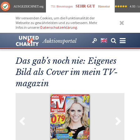
SEHR GUT
AUSGEZEICHNET
.org
751 Bewertungen
Hinweise
4.93
/ 5.
Wir verwenden Cookies, um die Funktionalität der
Webseite zu gewährleisten und zu verbessern. Mehr
Infos in unserer
Datenschutzerklärung
.
Auktionsportal
Das gab’s noch nie: Eigenes
Bild als Cover im mein TV-
magazin