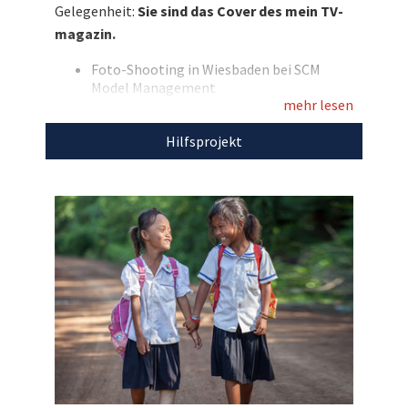
Gelegenheit:
Sie sind das Cover des mein TV-
Schokoladenseite und strahlen Sie dann
magazin.
bundesweit vom Cover der Fernsehzeitschrift.
Was für ein einmalige Gelegenheit!
Foto-Shooting in Wiesbaden bei SCM
Model Management
Entdecken Sie bei uns auch weitere
mehr lesen
Erscheinungsformat: im Laufe des Jahres
2020
einzigartige Weihnachtsgeschenke
für den
Hilfsprojekt
Auflage: 150.000 Exemplare
guten Zweck!
Verbreitung: bundesweit
Mindestalter 18 Jahre
Eigene Anreise
Ohne Übernachtung
Die Auktion endet zum angegebenen
Zeitpunkt und verlängert sich nicht
Ihr Maximalgebot zählt direkt und wird
angezeigt
Den Erlös der Auktion „Das gab’s noch nie:
Eigenes Bild als Cover im mein TV-magazin“
leiten wir direkt, ohne Abzug von Kosten, an
Handicap International
weiter.