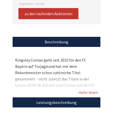
Angebot Nr.:
201249
zu den laufenden Auktionen
Beschreibung
Kingsley Coman geht seit 2015 für den FC
Bayern auf Torjagd und hat mit dem
Rekordmeister schon zahlreiche Titel
gesammelt - nicht zuletzt das Triple in der
Saison 2019/20. Aktuell sind Coman und der FC
Bayern auf dem Weg zur 31. deutschen
mehr lesen
Meisterschaft. Fans des Flügelstürmers können
Leistungsbeschreibung
sich nun eine absolute Besonderheit sichern,
denn wir versteigern Kingsley Comans