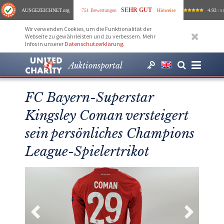
SEHR GUT
AUSGEZEICHNET
.org
751 Bewertungen
Hinweise
4.93
/ 5.
Wir verwenden Cookies, um die Funktionalität der
Webseite zu gewährleisten und zu verbessern. Mehr
Infos in unserer
Datenschutzerklärung
.
Auktionsportal
FC Bayern-Superstar
Kingsley Coman versteigert
sein persönliches Champions
League-Spielertrikot