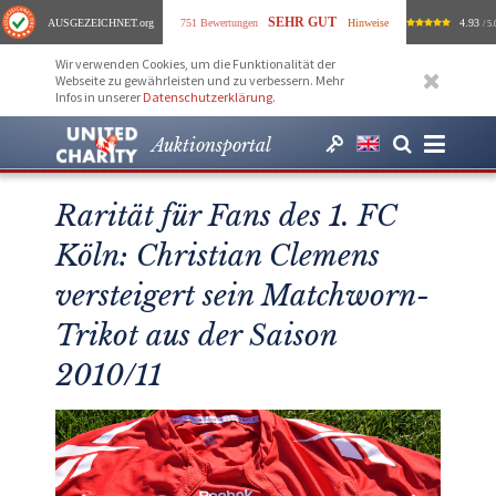
SEHR GUT
AUSGEZEICHNET
.org
751 Bewertungen
Hinweise
4.93
/ 5.
Wir verwenden Cookies, um die Funktionalität der
Webseite zu gewährleisten und zu verbessern. Mehr
Infos in unserer
Datenschutzerklärung
.
Auktionsportal
Rarität für Fans des 1. FC
Köln: Christian Clemens
versteigert sein Matchworn-
Trikot aus der Saison
2010/11