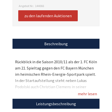
Angebot Nr.:
144066
zu den laufenden Auktionen
Beschreibung
Rückblick in die Saison 2010/11 als der 1. FC Köln
am 21. Spieltag gegen den FC Bayern München
im heimischen Rhein-Energie-Sportpark spielt.
In der Startaufstellung steht neben Lukas
Podolski auch Christian Clemens in seiner
Debüt-Saison als Profi. Am 05.02.2011 schafft
mehr lesen
der FC durch Tore von Novakovic (2) und
Leistungsbeschreibung
Christian Clemens (1) einen fulminanten 3:2
Heimsieg, der für immer in Erinnerung bleiben