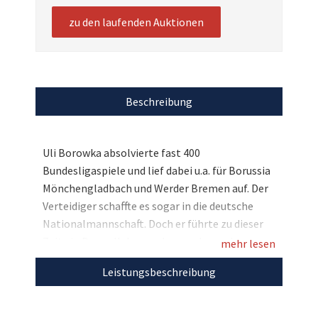
zu den laufenden Auktionen
Beschreibung
Uli Borowka absolvierte fast 400
Bundesligaspiele und lief dabei u.a. für Borussia
Mönchengladbach und Werder Bremen auf. Der
Verteidiger schaffte es sogar in die deutsche
Nationalmannschaft. Doch er führte zu dieser
Zeit ein Doppelleben und war neben seine
mehr lesen
aktiven Fußballerkarriere Alkoholiker. Heute als
Leistungsbeschreibung
trockener Alkoholiker ist er Vorbild für
Millionen Suchtkranke und veröffentlichte
sogar ein Buch mit dem Titel "Volle Pulle: Mein