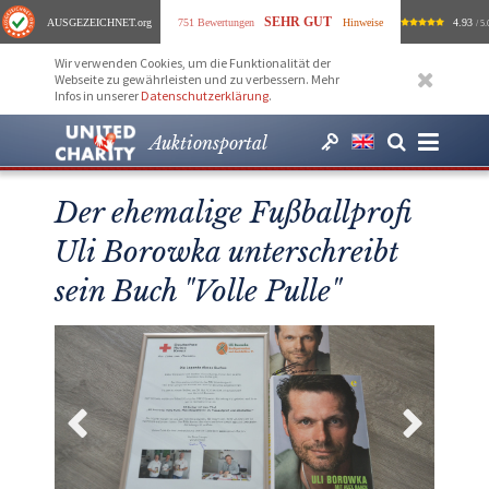
SEHR GUT
AUSGEZEICHNET
.org
751 Bewertungen
Hinweise
4.93
/ 5.
Wir verwenden Cookies, um die Funktionalität der
Webseite zu gewährleisten und zu verbessern. Mehr
Infos in unserer
Datenschutzerklärung
.
Auktionsportal
Der ehemalige Fußballprofi
Uli Borowka unterschreibt
sein Buch "Volle Pulle"