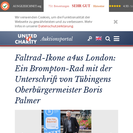
SEHR GUT
AUSGEZEICHNET
.org
751 Bewertungen
Hinweise
4.93
/ 5.
Wir verwenden Cookies, um die Funktionalität der
Webseite zu gewährleisten und zu verbessern. Mehr
Infos in unserer
Datenschutzerklärung
.
Auktionsportal
Faltrad-Ikone a4us London:
Ein Brompton-Rad mit der
Unterschrift von Tübingens
Oberbürgermeister Boris
Palmer