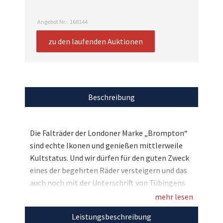
Angebot Nr.:
168144
zu den laufenden Auktionen
Beschreibung
Die Falträder der Londoner Marke „Brompton“
sind echte Ikonen und genießen mittlerweile
Kultstatus. Und wir dürfen für den guten Zweck
eines der begehrten Räder versteigern und das
auch noch mit der Unterschrift von Tübingens
Oberbürgermeister Boris Palmer. Da lohnt sich
mehr lesen
das Mitbieten gleich doppelt, denn Sie
Leistungsbeschreibung
ergattern nicht nur DAS Faltrad, sondern tun