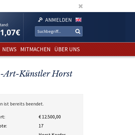
ANMELDEN
tand:
11,07€
NEWS
MITMACHEN
ÜBER UNS
-Art-Künstler Horst
n ist bereits beendet.
rt:
€ 12.500,00
ote:
17
Horst Kordes