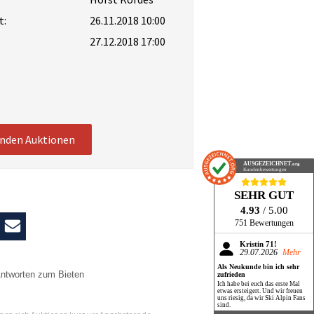
t:
26.11.2018 10:00
27.12.2018 17:00
enden Auktionen
AUSGEZEICHNET
.org
Kundenbewertungen
SEHR GUT
4.93
/ 5.00
751 Bewertungen
Kristin 71!
29.07.2026
Mehr
Als Neukunde bin ich sehr
ntworten zum Bieten
zufrieden
Ich habe bei euch das erste Mal
etwas ersteigert. Und wir freuen
n
uns riesig, da wir Ski Alpin Fans
sind.