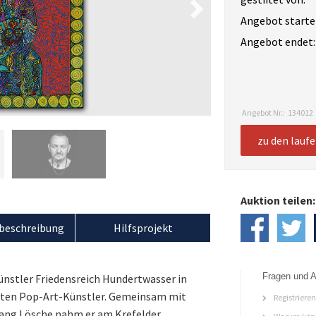
Angebot starte
Angebot endet:
Angebot Nr.:
134012
zu den lauf
Auktion teilen:
beschreibung
Hilfsprojekt
Fragen und A
ünstler Friedensreich Hundertwasser in
tzten Pop-Art-Künstler. Gemeinsam mit
Registriere
ang Lösche nahm er am Krefelder