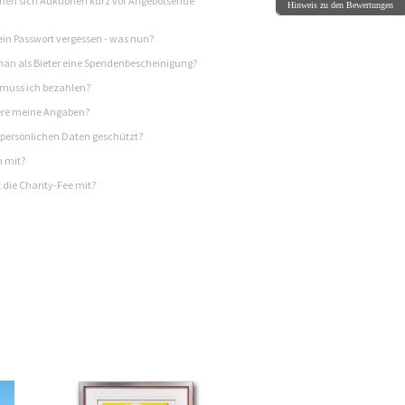
en sich Auktionen kurz vor Angebotsende
Hinweis zu den Bewertungen
in Passwort vergessen - was nun?
n als Bieter eine Spendenbescheinigung?
 muss ich bezahlen?
re meine Angaben?
persönlichen Daten geschützt?
h mit?
 die Charity-Fee mit?