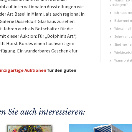
Warum könn
verlängern?
ohl auf internationalen Ausstellungen wie
Ich habe me
er Art Basel in Miami, als auch regional in
alerie Düsseldorf Glashaus zu sehen.
Bekommt ma
t Jahren auch als Botschafter für die
Wie schnell
mit dieser Auktion: Für „Dolphin’s Art“,
Sehen ande
tellt Horst Kordes einen hochwertigen
Sind meine 
rfügung. Ein wunderbares Geschenk für
Wie biete ic
Wann bietet
inzigartige Auktionen
für den guten
n Sie auch interessieren: