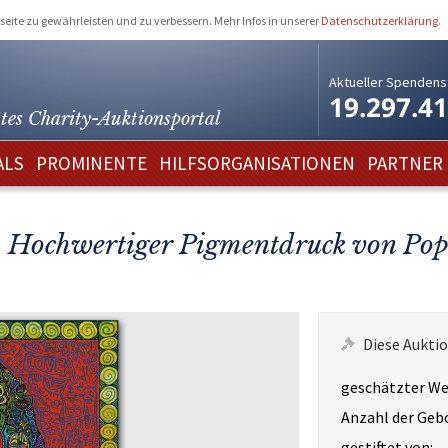
eite zu gewährleisten und zu verbessern. Mehr Infos in unserer
Datenschutzerklärung
.
Aktueller Spendens
19.297.4
tes Charity-
Auktionsportal
ALS
PROMINENTE
HILFSORGANISATIONEN
PARTNER
 Hochwertiger Pigmentdruck von Pop
Diese Auktio
geschätzter We
Anzahl der Geb
gestiftet von: