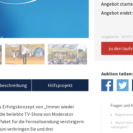
Angebot starte
Angebot endet:
Angebot Nr.:
147373
zu den lauf
Auktion teilen:
beschreibung
Hilfsprojekt
Fragen und A
as Erfolgskonzept von „Immer wieder
 die beliebte TV-Show von Moderator
Registriere
 Paket für die Fernsehsendung versteigern:
Warum könn
verlängern?
uni verbringen Sie und drei