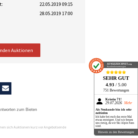
t:
22.05.2019 09:15
28.05.2019 17:00
enden Auktionen
AUSGEZEICHNET
.org
Kundenbewertungen
SEHR GUT
4.93
/ 5.00
751 Bewertungen
Kristin 71!
29.07.2026
Mehr
ntworten zum Bieten
Als Neukunde bin ich sehr
zufrieden
Ich habe bei euch das erste Mal
n
etwas ersteigert. Und wir freuen
uns riesig, da wir Ski Alpin Fans
sind.
en sich Auktionen kurz vor Angebotsende
Hinweis zu den Bewertungen