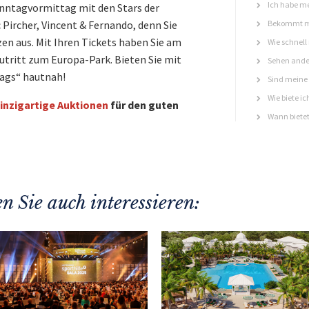
Ich habe me
nntagvormittag mit den Stars der
c Pircher, Vincent & Fernando, denn Sie
Bekommt ma
en aus. Mit Ihren Tickets haben Sie am
Wie schnell
ritt zum Europa-Park. Bieten Sie mit
Sehen ande
ags“ hautnah!
Sind meine 
Wie biete ic
inzigartige Auktionen
für den guten
Wann bietet
n Sie auch interessieren: