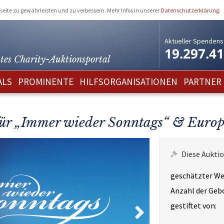
eite zu gewährleisten und zu verbessern. Mehr Infos in unserer
Datenschutzerklärung
.
Aktueller Spendens
19.297.4
tes Charity-
Auktionsportal
ALS
PROMINENTE
HILFSORGANISATIONEN
PARTNER
 für „Immer wieder Sonntags“ & Europ
Diese Auktio
geschätzter We
Anzahl der Geb
gestiftet von: