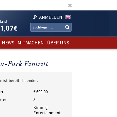
ANMELDEN
tand:
11,07€
NEWS
MITMACHEN
ÜBER UNS
a-Park Eintritt
n ist bereits beendet.
rt:
€ 600,00
ote:
5
Kimmig
Entertainment