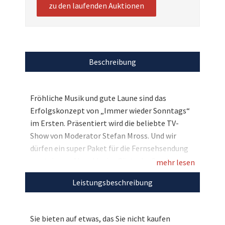
zu den laufenden Auktionen
Beschreibung
Fröhliche Musik und gute Laune sind das
Erfolgskonzept von „Immer wieder Sonntags“
im Ersten. Präsentiert wird die beliebte TV-
Show von Moderator Stefan Mross. Und wir
dürfen ein super Paket für die Fernsehsendung
versteigern: Als exklusive Gäste der Sendung am
mehr lesen
08. September verbringen Sie und drei
Leistungsbeschreibung
Begleitpersonen einen kompletten
Sonntagvormittag mit den Stars der
Volksmusik, u.a. Kastelruther Spatzen,
Sie bieten auf etwas, das Sie nicht kaufen
Zillertaler Haderlumpen, Dorfrocker, G.G.