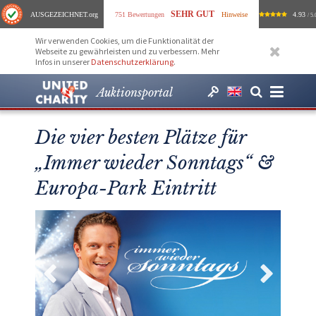
SEHR GUT
AUSGEZEICHNET
.org
751 Bewertungen
Hinweise
4.93
/ 5.
Wir verwenden Cookies, um die Funktionalität der
Webseite zu gewährleisten und zu verbessern. Mehr
Infos in unserer
Datenschutzerklärung
.
Auktionsportal
Die vier besten Plätze für
„Immer wieder Sonntags“ &
Europa-Park Eintritt