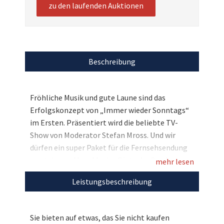
zu den laufenden Auktionen
Beschreibung
Fröhliche Musik und gute Laune sind das
Erfolgskonzept von „Immer wieder Sonntags“
im Ersten. Präsentiert wird die beliebte TV-
Show von Moderator Stefan Mross. Und wir
dürfen ein super Paket für die Fernsehsendung
versteigern: Als exklusive Gäste der Sendung am
mehr lesen
28. Juli verbringen Sie und drei Begleitpersonen
Leistungsbeschreibung
einen kompletten Sonntagvormittag mit den
Stars der Volksmusik, u.a. Amigos, Rosanna
Rocci, Madeline Willers, Alexander Rier, Micky,
Sie bieten auf etwas, das Sie nicht kaufen
denn Sie erleben die Live-Show von besten