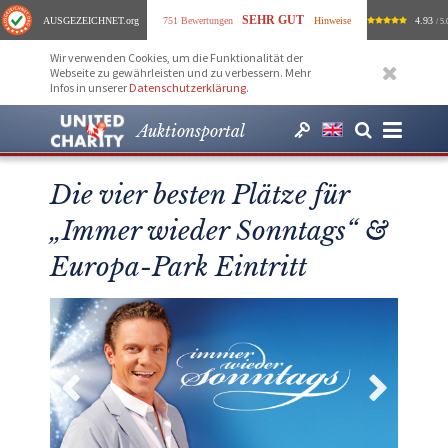
SEHR GUT
AUSGEZEICHNET
.org
751 Bewertungen
Hinweise
4.93
/ 5.
Wir verwenden Cookies, um die Funktionalität der
Webseite zu gewährleisten und zu verbessern. Mehr
Infos in unserer
Datenschutzerklärung
.
Auktionsportal
Die vier besten Plätze für
„Immer wieder Sonntags“ &
Europa-Park Eintritt