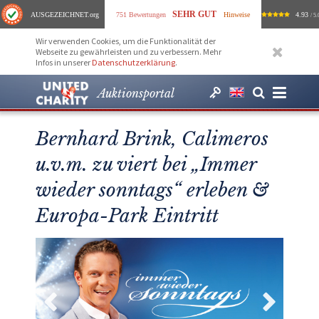
SEHR GUT
AUSGEZEICHNET
.org
751 Bewertungen
Hinweise
4.93
/ 5.
Wir verwenden Cookies, um die Funktionalität der
Webseite zu gewährleisten und zu verbessern. Mehr
Infos in unserer
Datenschutzerklärung
.
Auktionsportal
Bernhard Brink, Calimeros
u.v.m. zu viert bei „Immer
wieder sonntags“ erleben &
Europa-Park Eintritt