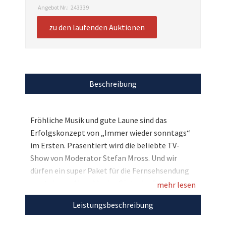
Angebot Nr.:
243339
zu den laufenden Auktionen
Beschreibung
Fröhliche Musik und gute Laune sind das
Erfolgskonzept von „Immer wieder sonntags“
im Ersten. Präsentiert wird die beliebte TV-
Show von Moderator Stefan Mross. Und wir
dürfen ein super Paket für die Fernsehsendung
versteigern: Als exklusive Gäste der Sendung am
mehr lesen
17. Juli verbringen Sie und drei Begleitpersonen
Leistungsbeschreibung
einen kompletten Sonntagvormittag mit den
Stars der Volksmusik - Ben Zucker, Bernhard