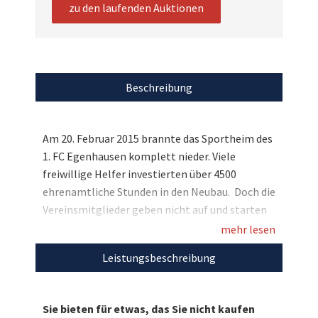
zu den laufenden Auktionen
Beschreibung
Am 20. Februar 2015 brannte das Sportheim des
1. FC Egenhausen komplett nieder. Viele
freiwillige Helfer investierten über 4500
ehrenamtliche Stunden in den Neubau. Doch die
Vereinsmitglieder geben nicht auf und starten
bei uns eine große Versteigerungsauktion. Nach
mehr lesen
dem Brand hatte man sämtliche Vereine und
Leistungsbeschreibung
Sportgrößen angeschrieben, das Ergebnis kann
sich sehen lassen, rund 30 Auktionen von
nationalen und internationalen Stars wurden
Sie bieten für etwas, das Sie nicht kaufen
eingesammelt. Darunter ein T-Shirt mit dem