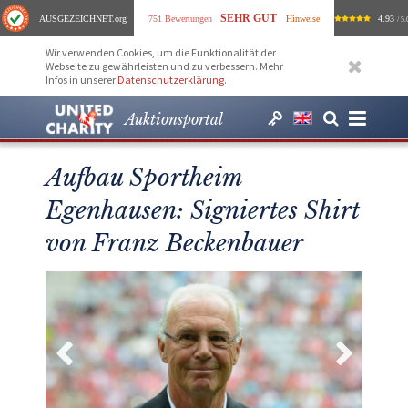
SEHR GUT
AUSGEZEICHNET
.org
751 Bewertungen
Hinweise
4.93
/ 5.
Wir verwenden Cookies, um die Funktionalität der
Webseite zu gewährleisten und zu verbessern. Mehr
Infos in unserer
Datenschutzerklärung
.
Auktionsportal
Aufbau Sportheim
Egenhausen: Signiertes Shirt
von Franz Beckenbauer