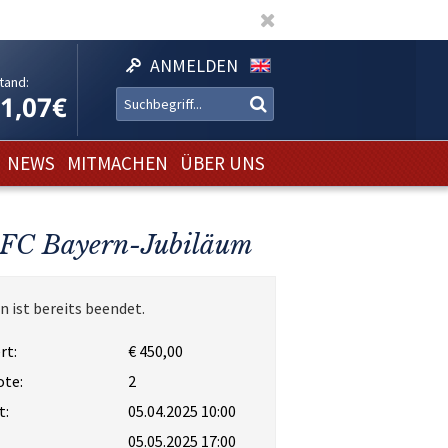
ANMELDEN
tand:
11,07€
NEWS
MITMACHEN
ÜBER UNS
m FC Bayern-Jubiläum
n ist bereits beendet.
rt:
€ 450,00
ote:
2
t:
05.04.2025 10:00
05.05.2025 17:00