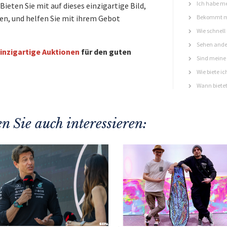
Ich habe me
ieten Sie mit auf dieses einzigartige Bild,
en, und helfen Sie mit ihrem Gebot
Bekommt ma
Wie schnell
Sehen ande
inzigartige Auktionen
für den guten
Sind meine 
Wie biete ic
Wann bietet
n Sie auch interessieren: