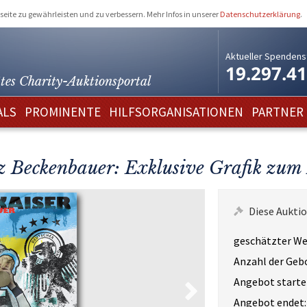
eite zu gewährleisten und zu verbessern. Mehr Infos in unserer
Datenschutzerklärung
.
Aktueller Spendens
19.297.4
tes Charity-
Auktionsportal
ALS
PROMINENTE
HILFSORGANISATIONEN
PARTNER
z Beckenbauer: Exklusive Grafik zu
Diese Auktio
geschätzter We
Anzahl der Geb
Angebot starte
Angebot endet: