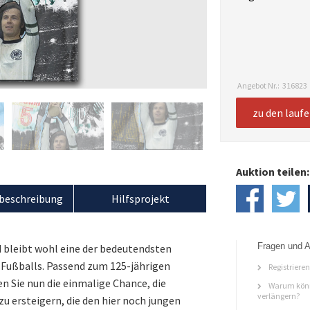
Angebot Nr.:
316823
zu den lauf
Auktion teilen:
beschreibung
Hilfsprojekt
Fragen und A
d bleibt wohl eine der bedeutendsten
s Fußballs. Passend zum 125-jährigen
Registriere
 Sie nun die einmalige Chance, die
Warum könn
verlängern?
zu ersteigern, die den hier noch jungen