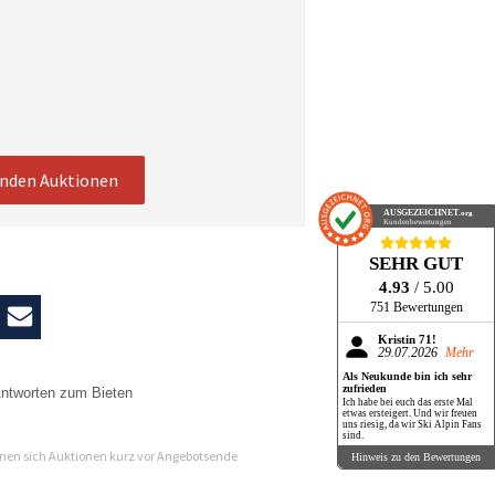
enden Auktionen
AUSGEZEICHNET
.org
Kundenbewertungen
SEHR GUT
4.93
/ 5.00
751 Bewertungen
Kristin 71!
29.07.2026
Mehr
Als Neukunde bin ich sehr
zufrieden
ntworten zum Bieten
Ich habe bei euch das erste Mal
etwas ersteigert. Und wir freuen
n
uns riesig, da wir Ski Alpin Fans
sind.
en sich Auktionen kurz vor Angebotsende
Hinweis zu den Bewertungen