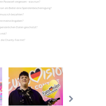
in Passwort vergessen - was nun?
n als Bieter eine Spendenbescheinigung?
 muss ich bezahlen?
re meine Angaben?
persönlichen Daten geschützt?
h mit?
 die Charity-Fee mit?