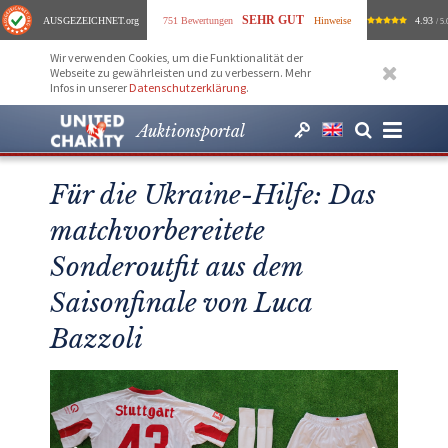
SEHR GUT
AUSGEZEICHNET
.org
751 Bewertungen
Hinweise
4.93
/ 5.
Wir verwenden Cookies, um die Funktionalität der
Webseite zu gewährleisten und zu verbessern. Mehr
Infos in unserer
Datenschutzerklärung
.
Auktionsportal
Für die Ukraine-Hilfe: Das
matchvorbereitete
Sonderoutfit aus dem
Saisonfinale von Luca
Bazzoli