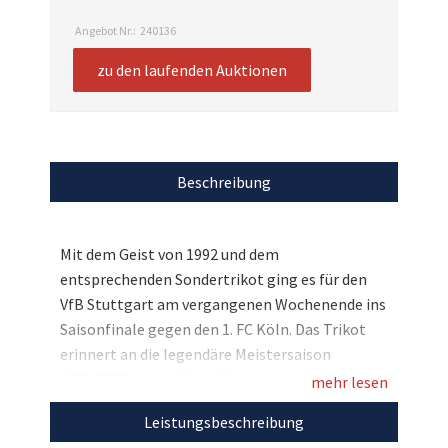
Angebot Nr.:
240136
zu den laufenden Auktionen
Beschreibung
Mit dem Geist von 1992 und dem
entsprechenden Sondertrikot ging es für den
VfB Stuttgart am vergangenen Wochenende ins
Saisonfinale gegen den 1. FC Köln. Das Trikot
erinnert an die legendäre Meistersaison
1991/1992, in der Guido Buchwald den VfB
mehr lesen
damals kurz vor Schluss in Leverkusen zum Sieg
Leistungsbeschreibung
und der damit verbundenen Meisterschaft