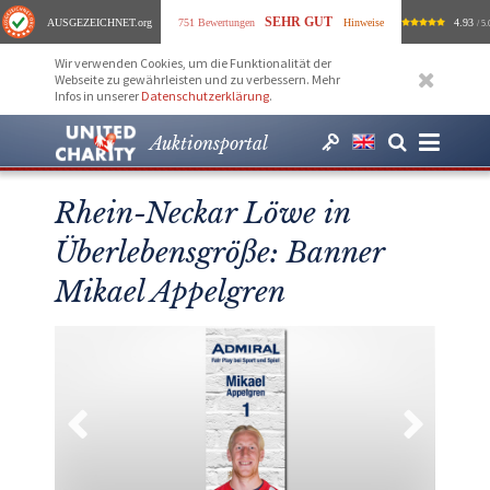
SEHR GUT
AUSGEZEICHNET
.org
751 Bewertungen
Hinweise
4.93
/ 5.
Wir verwenden Cookies, um die Funktionalität der
Webseite zu gewährleisten und zu verbessern. Mehr
Infos in unserer
Datenschutzerklärung
.
Auktionsportal
Rhein-Neckar Löwe in
Überlebensgröße: Banner
Mikael Appelgren