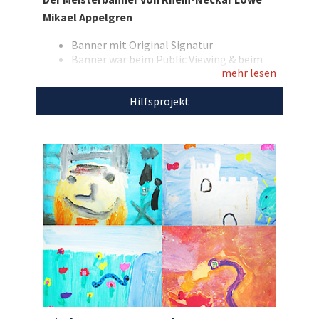
Unterschrift des jeweiligen Löwen-Spielers bzw.
Mikael Appelgren
–Offiziellen veredelt. Bieten Sie mit und sichern
Sie sich hier den Banner von Mikael Appelgren!
Banner mit Original Signatur
Banner war beim Public Viewing & beim
mehr lesen
offiziellen Meisterempfang der Stadt
Mannheim im Einsatz
Entdecken Sie bei uns auch weitere
Hilfsprojekt
Größe: 4,00 m x 1,50 m
einzigartige Auktionen
für den guten Zweck!
Den Erlös der Auktion „Rhein-Neckar Löwe in
Überlebensgröße: Banner Mikael Appelgren“
leiten wir direkt, ohne Abzug von Kosten,
an
Kinder unterm Regenbogen
weiter.