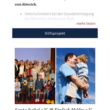
von Almsick.
Entdecken Sie bei uns auch weitere
Unterschrieben bei der Grundsteinlegung
einzigartige Auktionen
für den guten Zweck!
des Rulantica im Europa-Park
mehr lesen
Marke: arena
Farbe: blau
Hilfsprojekt
Größe: 36
Material: 100% Polyester
Neu und ungetragen
Den Erlös der Auktion „Schwimmlegende
Franziska von Almsick signiert Badeanzug“
leiten wir direkt, ohne Abzug von Kosten, an
Santa Isabel e.V. und Einfach Helfen e.V.
weiter.