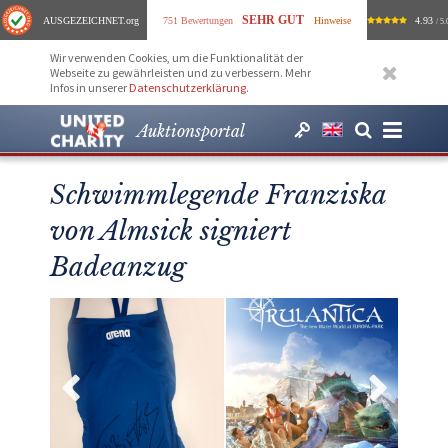
SEHR GUT
AUSGEZEICHNET
.org
751 Bewertungen
Hinweise
4.93
/ 5.
Wir verwenden Cookies, um die Funktionalität der
Webseite zu gewährleisten und zu verbessern. Mehr
Infos in unserer
Datenschutzerklärung
.
Auktionsportal
Schwimmlegende Franziska
von Almsick signiert
Badeanzug