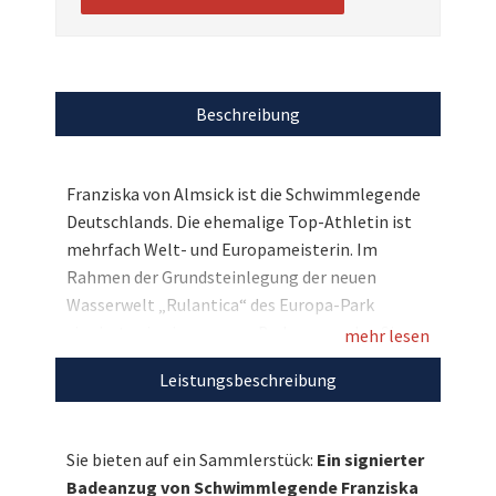
Beschreibung
Franziska von Almsick ist die Schwimmlegende
Deutschlands. Die ehemalige Top-Athletin ist
mehrfach Welt- und Europameisterin. Im
Rahmen der Grundsteinlegung der neuen
Wasserwelt „Rulantica“ des Europa-Park
signierte sie einen arena-Badeanzug, den Sie
mehr lesen
sich nun als echtes Sammlerstück sichern
Leistungsbeschreibung
können. Geben Sie Ihr Gebot ab und
unterstützen Sie damit die Projekte des
größten deutschen Freizeitparks!
Sie bieten auf ein Sammlerstück:
Ein signierter
Badeanzug von Schwimmlegende Franziska