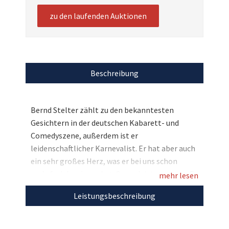
zu den laufenden Auktionen
Beschreibung
Bernd Stelter zählt zu den bekanntesten
Gesichtern in der deutschen Kabarett- und
Comedyszene, außerdem ist er
leidenschaftlicher Karnevalist. Er hat aber auch
ein sehr großes Herz, was er bei uns schon
mehrfach bewiesen hat. So auch jetzt erneut: Er
mehr lesen
hat zugunsten des DRK Bückeburg eine
Leistungsbeschreibung
Konzertgitarre persönlich signiert und mit
einem Bild versehen. Eine einmalige Chance –
Bieten Sie jetzt für den guten Zweck mit!