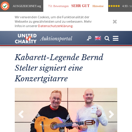
SEHR GUT
AUSGEZEICHNET
.org
751 Bewertungen
Hinweise
4.93
/ 5.
Wir verwenden Cookies, um die Funktionalität der
Webseite zu gewährleisten und zu verbessern. Mehr
Infos in unserer
Datenschutzerklärung
.
Auktionsportal
Kabarett-Legende Bernd
Stelter signiert eine
Konzertgitarre