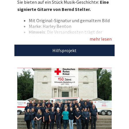
Sie bieten auf ein Stück Musik-Geschichte:
Eine
signierte Gitarre von Bernd Stelter.
Entdecken Sie bei uns auch weitere
einzigartige Auktionen
für den guten Zweck!
Mit Original-Signatur und gemaltem Bild
Marke: Harley Benton
Hinweis
: Die Versandkosten trägt der
Auktionsgewinner.
mehr lesen
Mit dem Erlös dieser Auktion unterstützen wir
Hilfsprojekt
das
DRK Bückeburg.