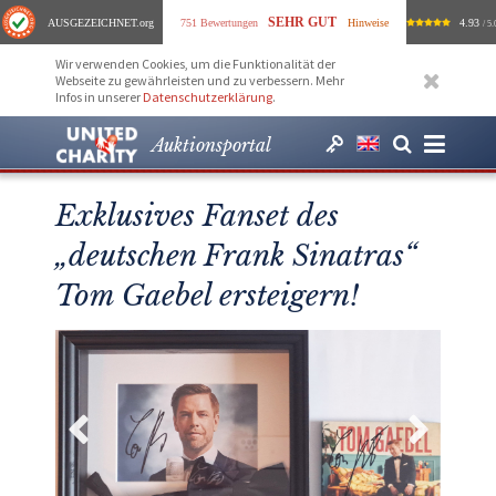
SEHR GUT
AUSGEZEICHNET
.org
751 Bewertungen
Hinweise
4.93
/ 5.
Wir verwenden Cookies, um die Funktionalität der
Webseite zu gewährleisten und zu verbessern. Mehr
Infos in unserer
Datenschutzerklärung
.
Auktionsportal
Exklusives Fanset des
„deutschen Frank Sinatras“
Tom Gaebel ersteigern!