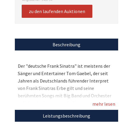
zu den laufenden Auktionen
Beschreibung
Der "deutsche Frank Sinatra" ist meistens der
Sänger und Entertainer Tom Gaebel, der seit
Jahren als Deutschlands führender Interpret
von Frank Sinatras Erbe gilt und seine
berühmten Songs mit Big Band und Orchester
aufführt. Sie haben nun die Chance eine
mehr lesen
signierte und hochwertig gerahmte Fliege des
Leistungsbeschreibung
Soul-Stars inklusive einer ebenfalls signierten
CD zu ersteigern. Bieten Sie mit und
unterstützen Sie mit Ihrem Gebot den DRK