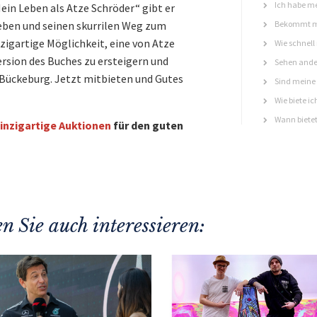
Ich habe me
ein Leben als Atze Schröder“ gibt er
Leben und seinen skurrilen Weg zum
Bekommt ma
zigartige Möglichkeit, eine von Atze
Wie schnell
rsion des Buches zu ersteigern und
Sehen ande
 Bückeburg. Jetzt mitbieten und Gutes
Sind meine 
Wie biete ic
Wann bietet
inzigartige Auktionen
für den guten
n Sie auch interessieren: