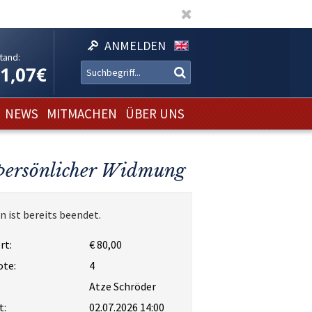
ANMELDEN
tand:
11,07€
NEWS
MITMACHEN
ÜBER UNS
 persönlicher Widmung
n ist bereits beendet.
rt:
€ 80,00
ote:
4
Atze Schröder
t:
02.07.2026 14:00