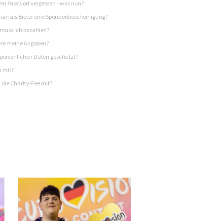
in Passwort vergessen - was nun?
n als Bieter eine Spendenbescheinigung?
 muss ich bezahlen?
re meine Angaben?
persönlichen Daten geschützt?
h mit?
 die Charity-Fee mit?