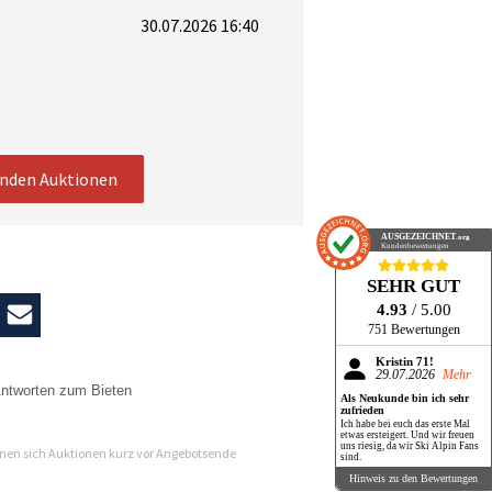
30.07.2026 16:40
enden Auktionen
AUSGEZEICHNET
.org
Kundenbewertungen
SEHR GUT
4.93
/ 5.00
751 Bewertungen
Kristin 71!
29.07.2026
Mehr
ntworten zum Bieten
Als Neukunde bin ich sehr
zufrieden
n
Ich habe bei euch das erste Mal
etwas ersteigert. Und wir freuen
uns riesig, da wir Ski Alpin Fans
en sich Auktionen kurz vor Angebotsende
sind.
Hinweis zu den Bewertungen