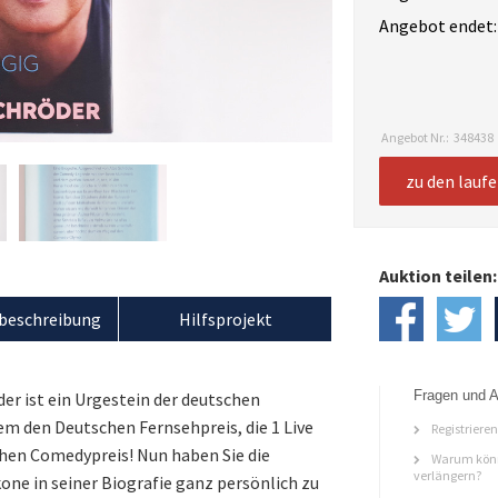
Angebot endet:
Angebot Nr.:
348438
zu den lauf
Auktion teilen:
beschreibung
Hilfsprojekt
Fragen und A
er ist ein Urgestein der deutschen
 den Deutschen Fernsehpreis, die 1 Live
Registriere
hen Comedypreis! Nun haben Sie die
Warum könn
verlängern?
ne in seiner Biografie ganz persönlich zu