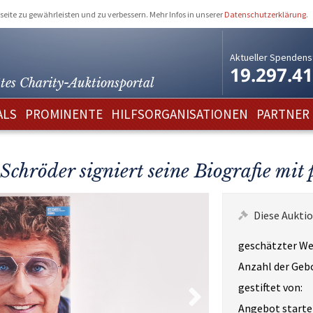
eite zu gewährleisten und zu verbessern. Mehr Infos in unserer
Datenschutzerklärung
.
Aktueller Spendens
19.297.4
tes Charity-
Auktionsportal
ALS
PROMINENTE
HILFSORGANISATIONEN
PARTNER
chröder signiert seine Biografie mit
Diese Auktio
geschätzter We
Anzahl der Geb
gestiftet von:
Angebot starte