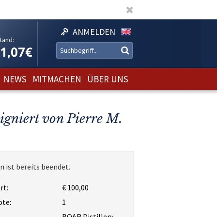
ANMELDEN
tand:
11,07€
NEWS
MITMACHEN
ÜBER UNS
igniert von Pierre M.
n ist bereits beendet.
rt:
€ 100,00
ote:
1
BOAR Distillery