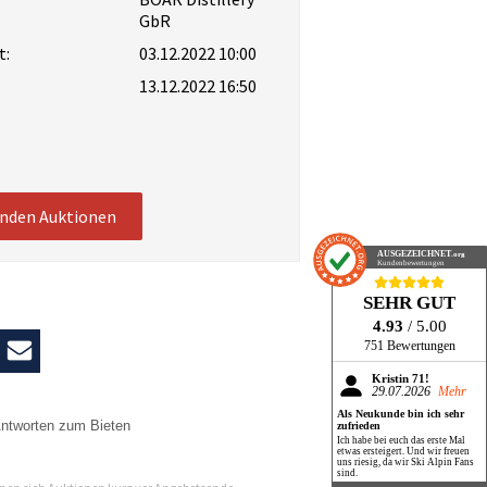
GbR
t:
03.12.2022 10:00
13.12.2022 16:50
enden Auktionen
AUSGEZEICHNET
.org
Kundenbewertungen
SEHR GUT
4.93
/ 5.00
751 Bewertungen
Kristin 71!
29.07.2026
Mehr
Als Neukunde bin ich sehr
ntworten zum Bieten
zufrieden
Ich habe bei euch das erste Mal
etwas ersteigert. Und wir freuen
n
uns riesig, da wir Ski Alpin Fans
sind.