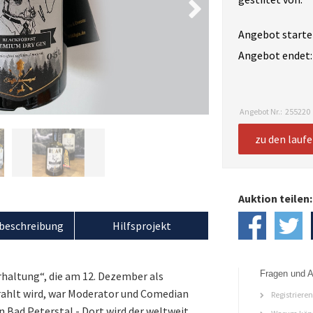
Angebot starte
Angebot endet:
Angebot Nr.:
255220
zu den lauf
Auktion teilen:
beschreibung
Hilfsprojekt
Fragen und A
altung“, die am 12. Dezember als
ahlt wird, war Moderator und Comedian
Registriere
n Bad Peterstal - Dort wird der weltweit