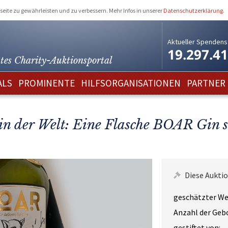
eite zu gewährleisten und zu verbessern. Mehr Infos in unserer
Datenschutzerklärung
.
Aktueller Spendens
19.297.4
tes Charity-
Auktionsportal
ALS
PROMINENTE
HILFSORGANISATIONEN
PARTNER
n der Welt: Eine Flasche BOAR Gin s
Diese Auktio
geschätzter We
Anzahl der Geb
gestiftet von: