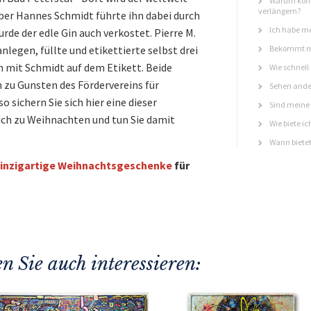
Warum könn
verlängern?
ber Hannes Schmidt führte ihn dabei durch
Ich habe me
rde der edle Gin auch verkostet. Pierre M.
legen, füllte und etikettierte selbst drei
Bekommt ma
 mit Schmidt auf dem Etikett. Beide
Wie schnell
n zu Gunsten des Fördervereins für
Sehen ande
o sichern Sie sich hier eine dieser
Sind meine 
ch zu Weihnachten und tun Sie damit
Wie biete ic
Wann bietet
inzigartige Weihnachtsgeschenke
für
n Sie auch interessieren: