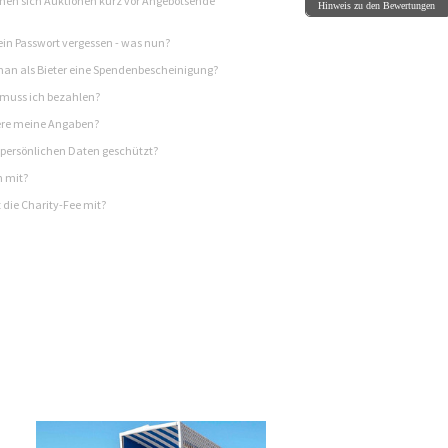
en sich Auktionen kurz vor Angebotsende
Hinweis zu den Bewertungen
in Passwort vergessen - was nun?
n als Bieter eine Spendenbescheinigung?
 muss ich bezahlen?
re meine Angaben?
persönlichen Daten geschützt?
h mit?
 die Charity-Fee mit?