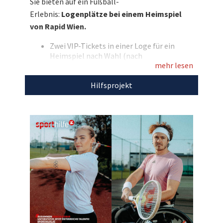
Sie bieten auf ein Fußball-
zu erleben und dabei luxuriöse
Erlebnis:
Logenplätze bei einem Heimspiel
Annehmlichkeiten in einer Premium-Loge zu
von Rapid Wien.
genießen. Jetzt mitbieten und die
Österreichische Sporthilfe unterstützen!
Zwei VIP-Tickets in einer Loge für ein
Heimspiel nach Wahl (nach
Entdecken Sie bei uns auch
mehr lesen
Verfügbarkeit)
Zugang zur VIP-Lounge mit exklusivem
weitere
einzigartige Auktionen
für den guten
Hilfsprojekt
Catering und Getränken
Zweck!
Unvergessliche Stadion-Atmosphäre und
beste Sicht auf das Spielfeld
Persönliche Betreuung in der Loge
Eigene Anreise, ohne Übernachtung
Mit dem Erlös dieser Auktion unterstützen wir
die
Österreichische Sporthilfe.