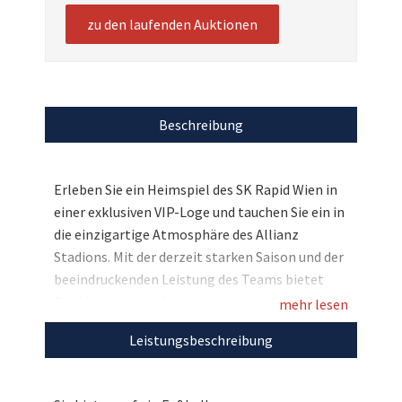
zu den laufenden Auktionen
Beschreibung
Erleben Sie ein Heimspiel des SK Rapid Wien in
einer exklusiven VIP-Loge und tauchen Sie ein in
die einzigartige Atmosphäre des Allianz
Stadions. Mit der derzeit starken Saison und der
beeindruckenden Leistung des Teams bietet
Rapid spannende Spiele und eine
mehr lesen
unvergleichliche Stimmung im Stadion – das ist
Leistungsbeschreibung
Fußball der Extraklasse! Dieses Paket zur
Verfügung gestellt von Tipico, gibt Ihnen und
einer Begleitperson die Chance, Rapid hautnah