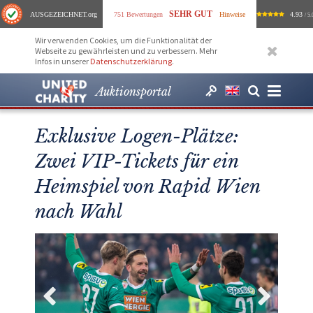
SEHR GUT
AUSGEZEICHNET
.org
751 Bewertungen
Hinweise
4.93
/ 5.
Wir verwenden Cookies, um die Funktionalität der
Webseite zu gewährleisten und zu verbessern. Mehr
Infos in unserer
Datenschutzerklärung
.
Auktionsportal
Exklusive Logen-Plätze:
Zwei VIP-Tickets für ein
Heimspiel von Rapid Wien
nach Wahl