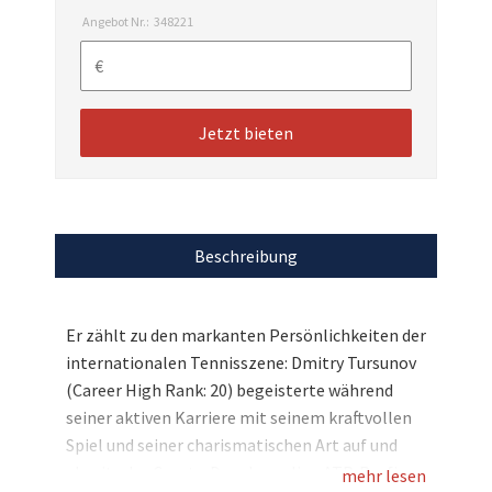
Angebot Nr.:
348221
Jetzt bieten
Beschreibung
Er zählt zu den markanten Persönlichkeiten der
internationalen Tennisszene: Dmitry Tursunov
(Career High Rank: 20) begeisterte während
seiner aktiven Karriere mit seinem kraftvollen
Spiel und seiner charismatischen Art auf und
abseits des Courts. Der ehemalige ATP-Profi
mehr lesen