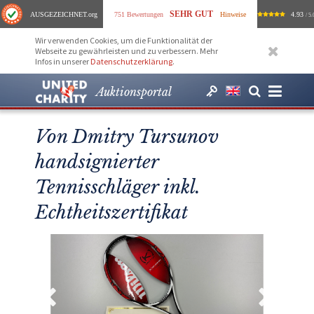
SEHR GUT
AUSGEZEICHNET
.org
751 Bewertungen
Hinweise
4.93
/ 5.
Wir verwenden Cookies, um die Funktionalität der
Webseite zu gewährleisten und zu verbessern. Mehr
Infos in unserer
Datenschutzerklärung
.
Auktionsportal
Von Dmitry Tursunov
handsignierter
Tennisschläger inkl.
Echtheitszertifikat