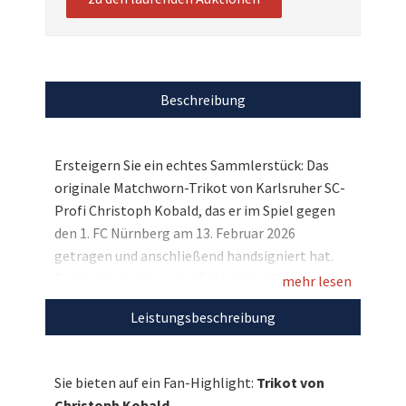
Beschreibung
Ersteigern Sie ein echtes Sammlerstück: Das
originale Matchworn-Trikot von Karlsruher SC-
Profi Christoph Kobald, das er im Spiel gegen
den 1. FC Nürnberg am 13. Februar 2026
getragen und anschließend handsigniert hat.
Ein Highlight für jeden Fußballfan! Dieses
mehr lesen
authentische Erinnerungsstück ein echtes
Leistungsbeschreibung
Highlight für jeden KSC-Fan. Sichern Sie sich
dieses exklusive Trikot!
Sie bieten auf ein Fan-Highlight:
Trikot von
Entdecken Sie bei uns auch weitere
Christoph Kobald.