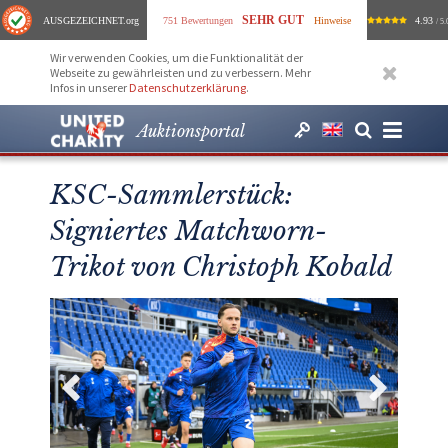
SEHR GUT
AUSGEZEICHNET
.org
751 Bewertungen
Hinweise
4.93
/ 5.
Wir verwenden Cookies, um die Funktionalität der
Webseite zu gewährleisten und zu verbessern. Mehr
Infos in unserer
Datenschutzerklärung
.
Auktionsportal
KSC-Sammlerstück:
Signiertes Matchworn-
Trikot von Christoph Kobald