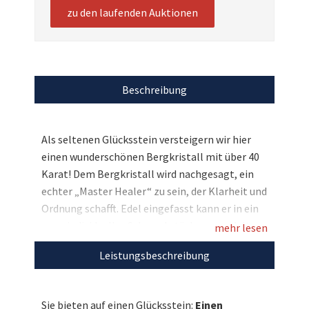
zu den laufenden Auktionen
Beschreibung
Als seltenen Glücksstein versteigern wir hier
einen wunderschönen Bergkristall mit über 40
Karat! Dem Bergkristall wird nachgesagt, ein
echter „Master Healer“ zu sein, der Klarheit und
Ordnung schafft. Edel eingefasst kann er in ein
ganz individuelles Schmuckstück verwandelt
mehr lesen
und verschenkt werden. Also bieten Sie mit und
Leistungsbeschreibung
sichern Sie sich diesen besonderen Edelstein
zugunsten der Beratungsstelle donum vitae
Minden!
Sie bieten auf einen Glücksstein:
Einen