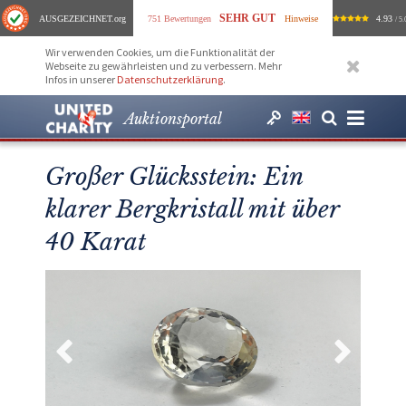
SEHR GUT
AUSGEZEICHNET
.org
751 Bewertungen
Hinweise
4.93
/ 5.
Wir verwenden Cookies, um die Funktionalität der
Webseite zu gewährleisten und zu verbessern. Mehr
Infos in unserer
Datenschutzerklärung
.
Auktionsportal
Großer Glücksstein: Ein
klarer Bergkristall mit über
40 Karat